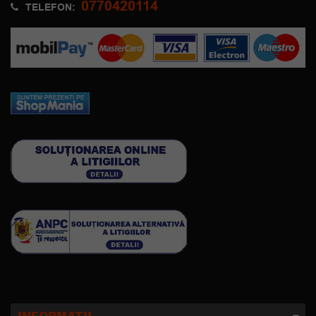
0770420114
TELEFON: