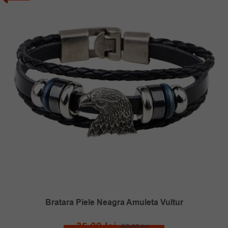
Bratara Piele Neagra Amuleta Vultur
Prețul
Prețul
35.00
lei
50.00
lei