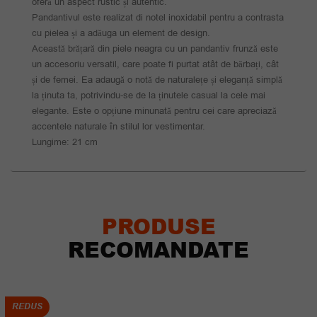
oferă un aspect rustic și autentic.
Pandantivul este realizat di notel inoxidabil pentru a contrasta
cu pielea și a adăuga un element de design.
Această brățară din piele neagra cu un pandantiv frunză este
un accesoriu versatil, care poate fi purtat atât de bărbați, cât
și de femei. Ea adaugă o notă de naturalețe și eleganță simplă
la ținuta ta, potrivindu-se de la ținutele casual la cele mai
elegante. Este o opțiune minunată pentru cei care apreciază
accentele naturale în stilul lor vestimentar.
Lungime: 21 cm
PRODUSE
RECOMANDATE
REDUS