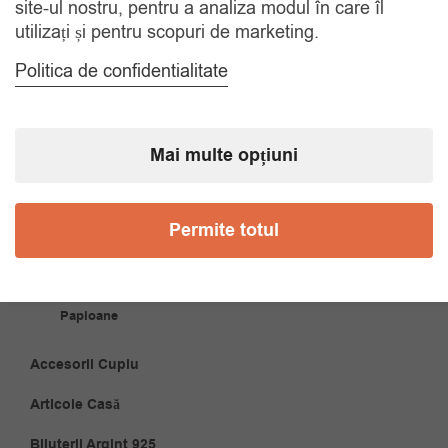
site-ul nostru, pentru a analiza modul în care îl
Tel. 0770420114
utilizați și pentru scopuri de marketing.
Politica de confidentialitate
CATEGORII
Mai multe opțiuni
Accesorii Bărbăți
Brățări
Permite totul
Coliere
Cravate
Papioane
Accesorii Cuplu
Articole Casă
Bijuterii Argint 925