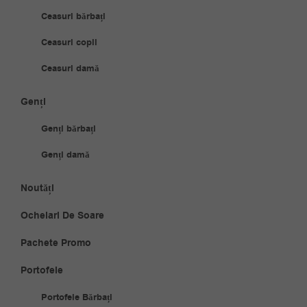
Ceasuri bărbați
Ceasuri copii
Ceasuri damă
Genți
Genți bărbați
Genți damă
Noutăți
Ochelari De Soare
Pachete Promo
Portofele
Portofele Bărbați