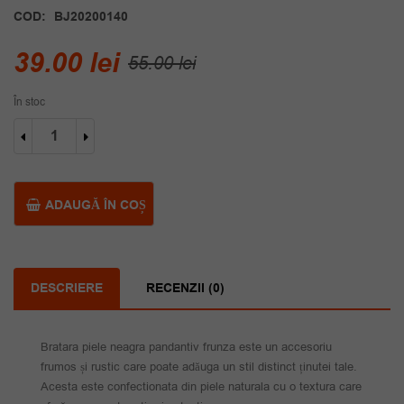
COD:
BJ20200140
Prețul
Prețul
39.00
lei
55.00
lei
inițial
curent
În stoc
a
este:
Cantitate
fost:
39.00 lei.
Bratara
piele
55.00 lei.
neagra
pandantiv
ADAUGĂ ÎN COȘ
frunza
DESCRIERE
RECENZII (0)
Bratara piele neagra pandantiv frunza este un accesoriu
frumos și rustic care poate adăuga un stil distinct ținutei tale.
Acesta este confectionata din piele naturala cu o textura care