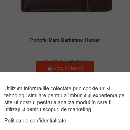
Portofel Maro Barbatesc Hunter
Prețul
Prețul
35.00
lei
65.00
lei
inițial
curent
ADAUGĂ ÎN COȘ
a
este:
fost:
35.00 lei.
Utilizăm informațiile colectate prin cookie-uri și
65.00 lei.
tehnologii similare pentru a îmbunătăți experiența pe
REDUS
site-ul nostru, pentru a analiza modul în care îl
utilizați și pentru scopuri de marketing.
Politica de confidentialitate