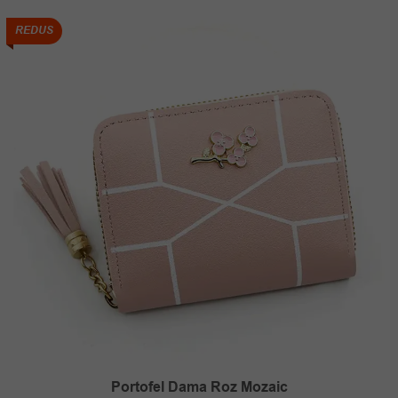
fost:
35.00 lei.
59.00 lei.
REDUS
Portofel Dama Roz Mozaic