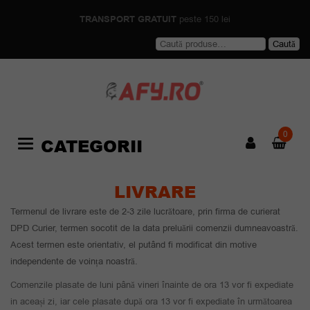
TRANSPORT GRATUIT
peste 150 lei
Caută
Caută
după:
0
CATEGORII
Categories
LIVRARE
Termenul de livrare este de 2-3 zile lucrătoare, prin firma de curierat
DPD Curier, termen socotit de la data preluării comenzii dumneavoastră.
Acest termen este orientativ, el putând fi modificat din motive
independente de voința noastră.
Comenzile plasate de luni până vineri înainte de ora 13 vor fi expediate
in aceași zi, iar cele plasate după ora 13 vor fi expediate în următoarea