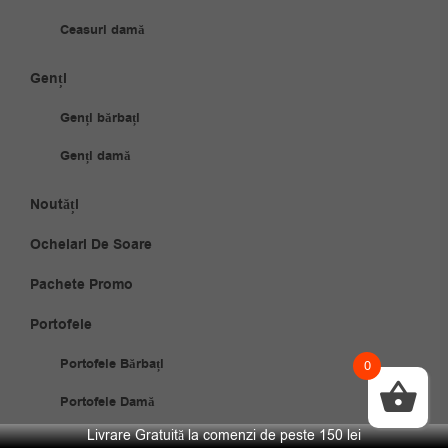
Ceasuri damă
Genți
Genți bărbați
Genți damă
Noutăți
Ochelari De Soare
Pachete Promo
Portofele
Portofele Bărbați
0
Portofele Damă
Livrare Gratuită la comenzi de peste 150 lei