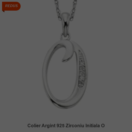
104.00 lei.
REDUS
Colier Argint 925 Zirconiu Initiala O