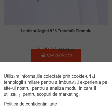
Lantisor Argint 925 Trandafir Zirconiu
Prețul
Prețul
35.00
lei
100.00
lei
inițial
curent
ADAUGĂ ÎN COȘ
a
este:
fost:
35.00 lei.
Utilizăm informațiile colectate prin cookie-uri și
100.00 lei.
REDUS
tehnologii similare pentru a îmbunătăți experiența pe
site-ul nostru, pentru a analiza modul în care îl
utilizați și pentru scopuri de marketing.
Politica de confidentialitate