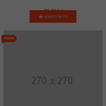
85.00
lei
ADAUGĂ ÎN COȘ
REDUS