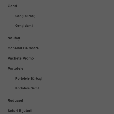
Genți
Genți bărbați
Genți damă
Noutăți
Ochelari De Soare
Pachete Promo
Portofele
Portofele Bărbați
Portofele Damă
Reduceri
Seturi Bijuterii