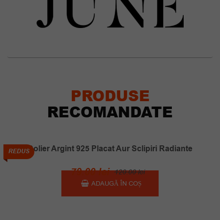
PRODUSE
RECOMANDATE
Colier Argint 925 Placat Aur Sclipiri Radiante
REDUS
Prețul
Prețul
79.00
lei
120.00
lei
inițial
curent
ADAUGĂ ÎN COȘ
a
este:
fost:
79.00 lei.