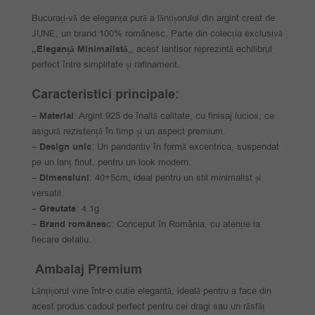
Bucurați-vă de eleganța pură a lănțișorului din argint creat de
JUNE, un brand 100% românesc. Parte din colecția exclusivă
„Eleganță Minimalistă
„, acest lantisor reprezintă echilibrul
perfect între simplitate și rafinament.
Caracteristici principale:
–
Material
: Argint 925 de înaltă calitate, cu finisaj lucios, ce
asigură rezistență în timp și un aspect premium.
–
Design unic
: Un pandantiv în formă excentrica, suspendat
pe un lanț finut, pentru un look modern.
–
Dimensiuni
: 40+5cm, ideal pentru un stil minimalist și
versatil.
–
Greutate
: 4.1g
–
Brand românes
c: Conceput în România, cu atenție la
fiecare detaliu.
Ambalaj Premium
Lănțișorul vine într-o cutie elegantă, ideală pentru a face din
acest produs cadoul perfect pentru cei dragi sau un răsfăț