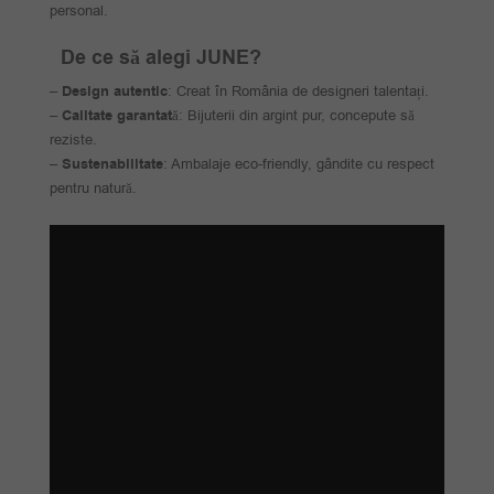
personal.
De ce să alegi JUNE?
–
Design autentic
: Creat în România de designeri talentați.
–
Calitate garantat
ă: Bijuterii din argint pur, concepute să
reziste.
–
Sustenabilitate
: Ambalaje eco-friendly, gândite cu respect
pentru natură.
Player
video