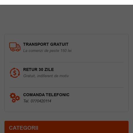
TRANSPORT GRATUIT
La comenzi de peste 150 lei
RETUR 30 ZILE
Gratuit, indiferent de motiv
COMANDA TELEFONIC
Tel. 0770420114
CATEGORII