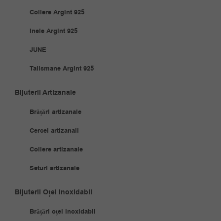
Coliere Argint 925
Inele Argint 925
JUNE
Talismane Argint 925
Bijuterii Artizanale
Brățări artizanale
Cercei artizanali
Coliere artizanale
Seturi artizanale
Bijuterii Oțel Inoxidabil
Brățări oțel inoxidabil