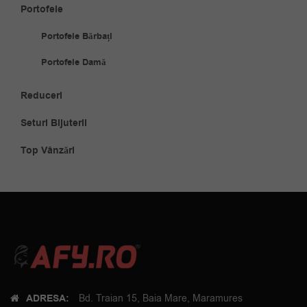
Portofele
Portofele Bărbați
Portofele Damă
Reduceri
Seturi Bijuterii
Top Vânzări
ADRESA:
Bd. Traian 15, Baia Mare, Maramures