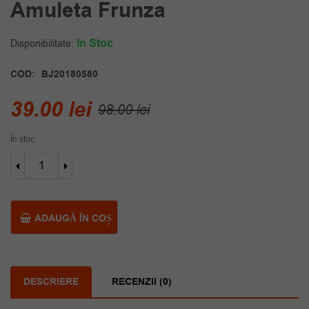
Amuleta Frunza
In Stoc
Disponibilitate:
COD:
BJ20180580
Prețul
Prețul
39.00
lei
98.00
lei
inițial
curent
În stoc
a
este:
Cantitate
fost:
39.00 lei.
Bratara
piele
98.00 lei.
neagra
amuleta
ADAUGĂ ÎN COȘ
frunza
DESCRIERE
RECENZII (0)