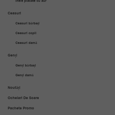
Inele placate cu aur
Ceasuri
Ceasuri bărbați
Ceasuri copii
Ceasuri damă
Genți
Genți bărbați
Genți damă
Noutăți
Ochelari De Soare
Pachete Promo