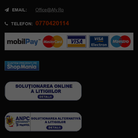
EMAIL:
Office@afy.ro
0770420114
TELEFON: