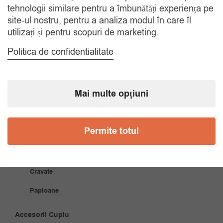
tehnologii similare pentru a îmbunătăți experiența pe
site-ul nostru, pentru a analiza modul în care îl
utilizați și pentru scopuri de marketing.
COMANDA TELEFONIC
Tel. 0770420114
Politica de confidentialitate
CATEGORII
Mai multe opțiuni
Accesorii Bărbăți
Permite totul
Brățări
Coliere
Cravate
Papioane
Accesorii Cuplu