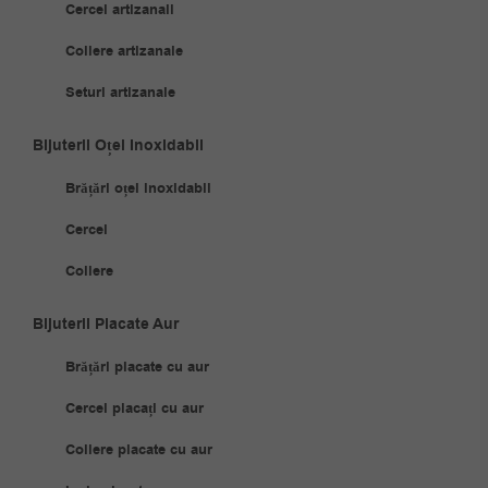
Cercei artizanali
Coliere artizanale
Seturi artizanale
Bijuterii Oțel Inoxidabil
Brățări oțel inoxidabil
Cercei
Coliere
Bijuterii Placate Aur
Brățări placate cu aur
Cercei placați cu aur
Coliere placate cu aur