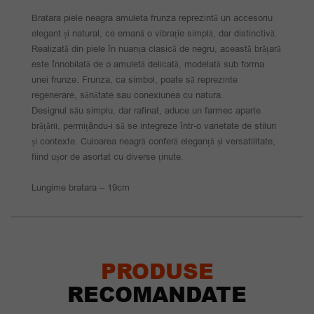
Bratara piele neagra amuleta frunza reprezintă un accesoriu
elegant și natural, ce emană o vibrație simplă, dar distinctivă.
Realizată din piele în nuanța clasică de negru, această brățară
este înnobilată de o amuletă delicată, modelată sub forma
unei frunze. Frunza, ca simbol, poate să reprezinte
regenerare, sănătate sau conexiunea cu natura.
Designul său simplu, dar rafinat, aduce un farmec aparte
brățării, permițându-i să se integreze într-o varietate de stiluri
și contexte. Culoarea neagră conferă eleganță și versatilitate,
fiind ușor de asortat cu diverse ținute.
Lungime bratara – 19cm
PRODUSE
RECOMANDATE