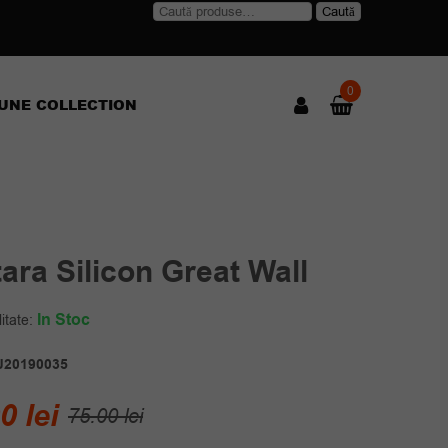
Caută
Caută
după:
0
UNE COLLECTION
ara Silicon Great Wall
In Stoc
itate:
J20190035
Prețul
Prețul
00
lei
75.00
lei
inițial
curent