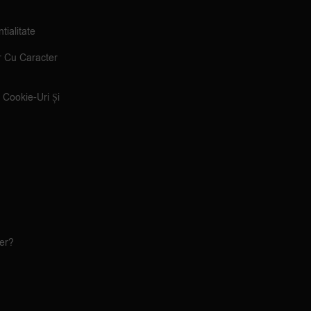
tialitate
r Cu Caracter
e Cookie-Uri Și
ler?