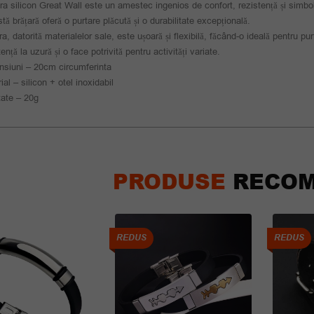
ra silicon Great Wall este un amestec ingenios de confort, rezistență și simboli
tă brățară oferă o purtare plăcută și o durabilitate excepțională.
ra, datorită materialelor sale, este ușoară și flexibilă, făcând-o ideală pentru pur
tență la uzură și o face potrivită pentru activități variate.
siuni – 20cm circumferinta
ial – silicon + otel inoxidabil
ate – 20g
PRODUSE
RECOM
REDUS
REDUS