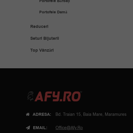
Portofele Bărbați
Portofele Damă
Reduceri
Seturi Bijuterii
Top Vânzări
ADRESA:
Bd. Traian 15, Baia Mare, Maramures
EMAIL:
Office@afy.ro