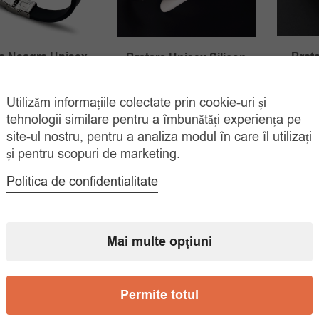
Brata
a Neagra Unisex
Bratara Unisex Silicon
icon Amuleta Otel
Amuleta Otel Inoxidabil
Inoxidabil
Inimi Strapunse
Utilizăm informațiile colectate prin cookie-uri și
39.
Prețul
Prețul
Prețul
Prețul
00
lei
35.00
lei
tehnologii similare pentru a îmbunătăți experiența pe
60.00
lei
69.00
lei
inițial
curent
site-ul nostru, pentru a analiza modul în care îl utilizați
inițial
curent
ADAUGĂ ÎN
ADAUGĂ ÎN
COȘ
COȘ
și pentru scopuri de marketing.
a
este:
a
este:
fost:
35.00 lei.
fost:
35.00 lei.
Politica de confidentialitate
60.00 lei.
69.00 lei.
Mai multe opțiuni
Permite totul