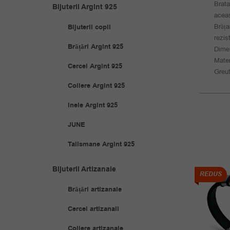
Brata
Bijuterii Argint 925
aceas
Brăța
Bijuterii copii
rezis
Brățări Argint 925
Dimen
Mater
Cercei Argint 925
Greut
Coliere Argint 925
Inele Argint 925
JUNE
Talismane Argint 925
Bijuterii Artizanale
REDUS
REDUS
Brățări artizanale
Cercei artizanali
Coliere artizanale