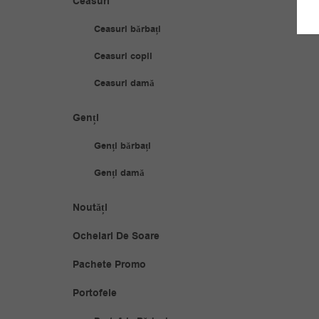
Ceasuri
Ceasuri bărbați
Ceasuri copii
Ceasuri damă
Genți
Genți bărbați
Genți damă
Noutăți
Ochelari De Soare
Pachete Promo
Portofele