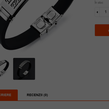
În stoc
Cantit
Bratar
silico
Great
Wall
CRIERE
RECENZII (0)