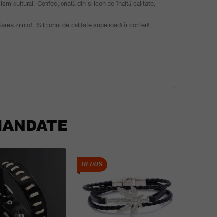
sm cultural. Confecționată din silicon de înaltă calitate,
tarea zilnică. Siliconul de calitate superioară îi conferă
ANDATE
REDUS
REDUS