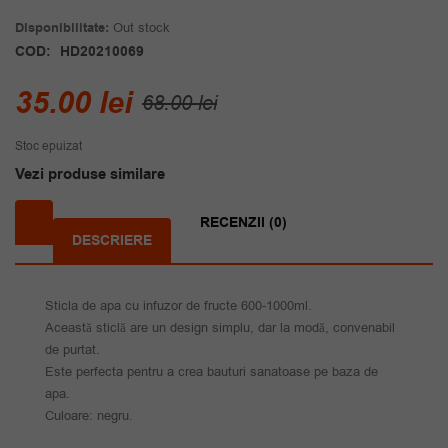
Disponibilitate:
Out stock
COD:
HD20210069
Prețul
Prețul
35.00
lei
68.00
lei
inițial
curent
Stoc epuizat
a
este:
Vezi produse similare
fost:
35.00 lei.
68.00 lei.
RECENZII (0)
DESCRIERE
Sticla de apa cu infuzor de fructe 600-1000ml.
Această sticlă are un design simplu, dar la modă, convenabil
de purtat.
Este perfecta pentru a crea bauturi sanatoase pe baza de
apa.
Culoare: negru.