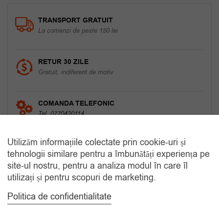
TRANSPORT GRATUIT
La comenzi de peste 150 lei
RETUR 30 ZILE
Gratuit, indiferent de motiv
COMANDA TELEFONIC
Tel. 0770420114
Utilizăm informațiile colectate prin cookie-uri și
tehnologii similare pentru a îmbunătăți experiența pe
CATEGORII
site-ul nostru, pentru a analiza modul în care îl
utilizați și pentru scopuri de marketing.
Accesorii Bărbăți
Politica de confidentialitate
Brățări