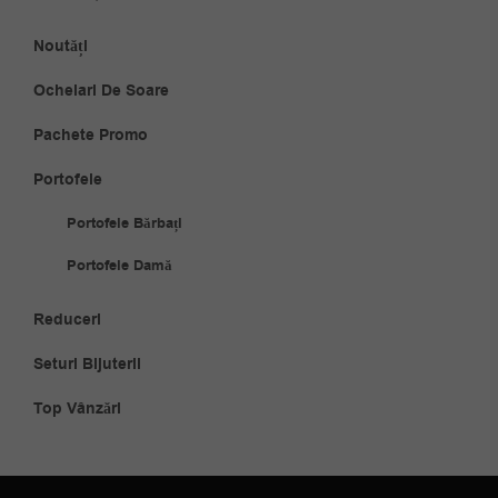
Noutăți
Ochelari De Soare
Pachete Promo
Portofele
Portofele Bărbați
Portofele Damă
Reduceri
Seturi Bijuterii
Top Vânzări