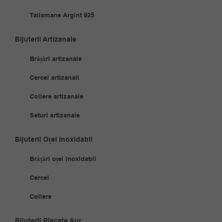
Talismane Argint 925
Bijuterii Artizanale
Brățări artizanale
Cercei artizanali
Coliere artizanale
Seturi artizanale
Bijuterii Oțel Inoxidabil
Brățări oțel inoxidabil
Cercei
Coliere
Bijuterii Placate Aur