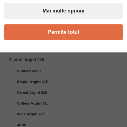
Coliere
Mai multe opțiuni
Cravate
Papioane
Permite totul
Accesorii Cuplu
Articole Casă
Bijuterii Argint 925
Bijuterii copii
Brățări Argint 925
Cercei Argint 925
Coliere Argint 925
Inele Argint 925
JUNE