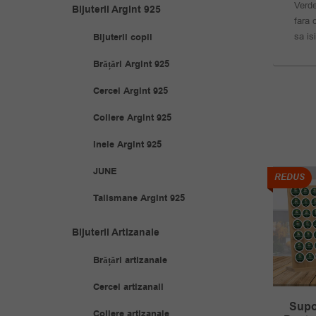
Verde
Bijuterii Argint 925
fara 
sa is
Bijuterii copii
Brățări Argint 925
Cercei Argint 925
Coliere Argint 925
Inele Argint 925
JUNE
REDUS
REDUS
Talismane Argint 925
Bijuterii Artizanale
Brățări artizanale
Cercei artizanali
Supo
a Verde Infuzor
Cutit Multifunctional
Coliere artizanale