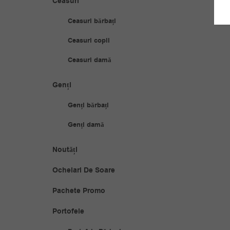
Ceasuri
Ceasuri bărbați
Ceasuri copii
Ceasuri damă
Genți
Genți bărbați
Genți damă
Noutăți
Ochelari De Soare
Pachete Promo
Portofele