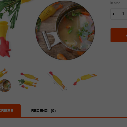
În stoc
Cantit
Infuzo
supa
CRIERE
RECENZII (0)