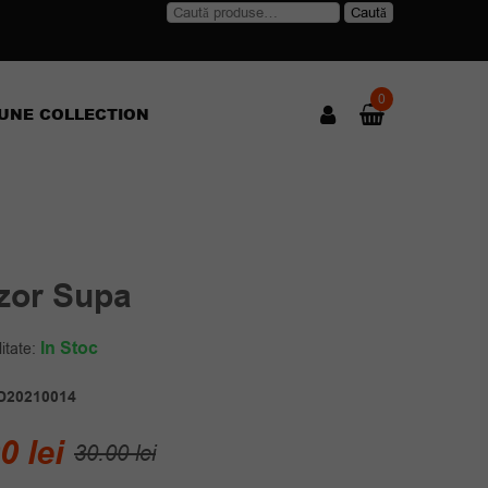
Caută
Caută
după:
0
UNE COLLECTION
uzor Supa
In Stoc
itate:
D20210014
Prețul
Prețul
00
lei
30.00
lei
inițial
curent