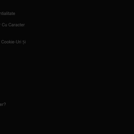
tialitate
r Cu Caracter
e Cookie-Uri Și
ler?