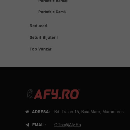
Portofele Bărbați
Portofele Damă
Reduceri
Seturi Bijuterii
Top Vânzări
ADRESA:
Bd. Traian 15, Baia Mare, Maramures
EMAIL:
Office@afy.ro