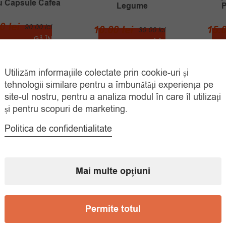
u Capsule Cafea
Legume
P
Prețul
Prețul
00
lei
90.00
lei
Prețul
Prețul
10.00
lei
15.
30.00
lei
inițial
curent
ADAUGĂ ÎN
inițial
curent
ADAUGĂ ÎN
COȘ
COȘ
a
este:
a
este:
fost:
45.00 lei.
fost:
10.00 lei.
Utilizăm informațiile colectate prin cookie-uri și
90.00 lei.
tehnologii similare pentru a îmbunătăți experiența pe
30.00 lei.
site-ul nostru, pentru a analiza modul în care îl utilizați
și pentru scopuri de marketing.
Politica de confidentialitate
Mai multe opțiuni
Permite totul