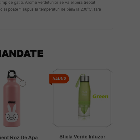
timp ce gatiti. Aroma verdeturilor se va elibera treptat,
ic si poate fi supus la temperaturi de până la 230°C, fara
ANDATE
REDUS
REDUS
Sticla Verde Infuzor
ient Roz De Apa
Cuti