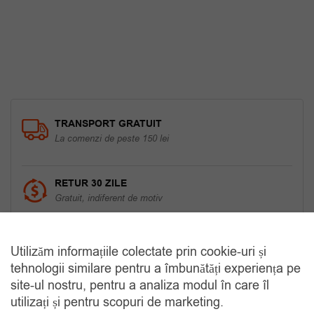
100.00 lei.
TRANSPORT GRATUIT
La comenzi de peste 150 lei
RETUR 30 ZILE
Gratuit, indiferent de motiv
COMANDA TELEFONIC
Utilizăm informațiile colectate prin cookie-uri și
Tel. 0770420114
tehnologii similare pentru a îmbunătăți experiența pe
site-ul nostru, pentru a analiza modul în care îl
utilizați și pentru scopuri de marketing.