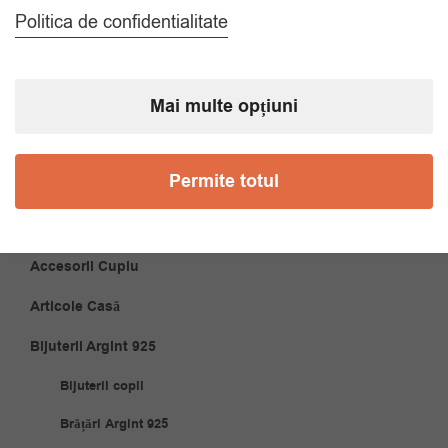
CATEGORII
Politica de confidentialitate
Accesorii Bărbăți
Mai multe opțiuni
Brățări
Coliere
Permite totul
Cravate
Papioane
Accesorii Cuplu
Articole Casă
Bijuterii Argint 925
Bijuterii copii
Brățări Argint 925