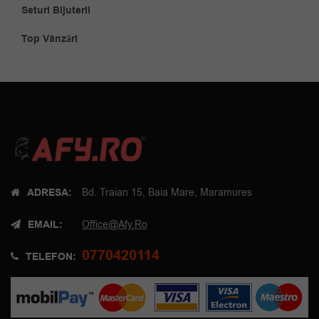
Seturi Bijuterii
Top Vânzări
ADRESA:
Bd. Traian 15, Baia Mare, Maramures
EMAIL:
Office@afy.ro
0770420114
TELEFON: