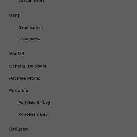
Ceasuri damă
Genți
Genți bărbați
Genți damă
Noutăți
Ochelari De Soare
Pachete Promo
Portofele
Portofele Bărbați
Portofele Damă
Reduceri