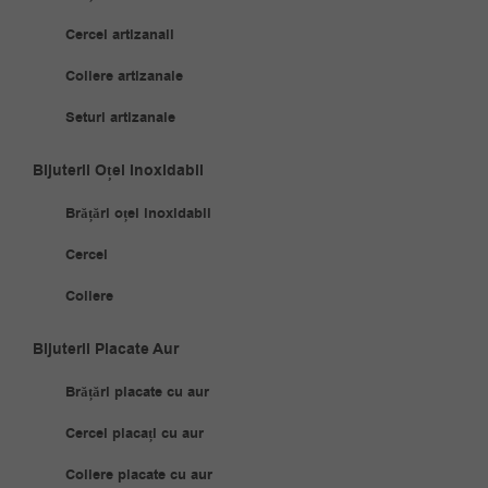
Cercei artizanali
Coliere artizanale
Seturi artizanale
Bijuterii Oțel Inoxidabil
Brățări oțel inoxidabil
Cercei
Coliere
Bijuterii Placate Aur
Brățări placate cu aur
Cercei placați cu aur
Coliere placate cu aur