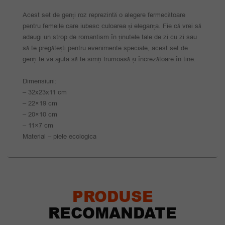
Acest set de genți roz reprezintă o alegere fermecătoare
pentru femeile care iubesc culoarea și eleganța. Fie că vrei să
adaugi un strop de romantism în ținutele tale de zi cu zi sau
să te pregătești pentru evenimente speciale, acest set de
genți te va ajuta să te simți frumoasă și încrezătoare în tine.
Dimensiuni:
– 32x23x11 cm
– 22×19 cm
– 20×10 cm
– 11×7 cm
Material – piele ecologica
PRODUSE
RECOMANDATE