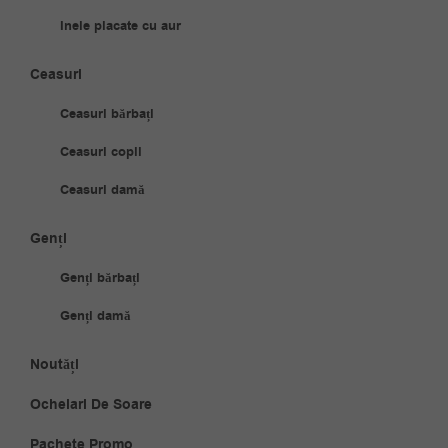
Inele placate cu aur
Ceasuri
Ceasuri bărbați
Ceasuri copii
Ceasuri damă
Genți
Genți bărbați
Genți damă
Noutăți
Ochelari De Soare
Pachete Promo