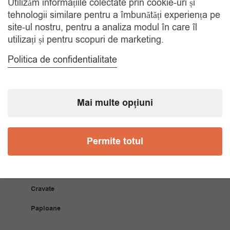
RETUR 30 ZILE
Utilizăm informațiile colectate prin cookie-uri și
Gratuit, indiferent de motiv
tehnologii similare pentru a îmbunătăți experiența pe
site-ul nostru, pentru a analiza modul în care îl
utilizați și pentru scopuri de marketing.
COMANDA TELEFONIC
Tel. 0770420114
Politica de confidentialitate
CATEGORII
Mai multe opțiuni
Accesorii Bărbăți
Permite totul
Brățări
Coliere
Cravate
Papioane