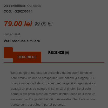
Disponibilitate:
Out stock
COD:
G20230014
Prețul
Prețul
79.00
lei
99.00
lei
inițial
curent
Stoc epuizat
a
este:
Vezi produse similare
fost:
79.00 lei.
99.00 lei.
RECENZII (0)
DESCRIERE
Setul de genti roz este un ansamblu de accesorii feminine
care emană un aer de prospețime, romantism și eleganță. Cu
nuanța sa delicată de roz, acest set de genți atrage privirile și
adaugă un plus de culoare și stil oricărei ținute. Setul este
compus din patru piese de marimi diferite, ceea ce il face un
excelent produs garderobei dumneavoastra. Setul are si doau
barete pentru a putea fi purtat pe umar.