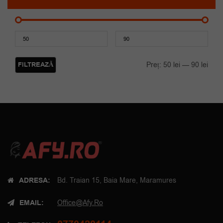
Preț
Preț
mini
maxi
FILTREAZĂ
Preț:
50 lei
—
90 lei
ADRESA:
Bd. Traian 15, Baia Mare, Maramures
EMAIL:
Office@afy.ro