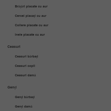
Brățări placate cu aur
Cercei placați cu aur
Coliere placate cu aur
Inele placate cu aur
Ceasuri
Ceasuri bărbați
Ceasuri copii
Ceasuri damă
Genți
Genți bărbați
Genți damă