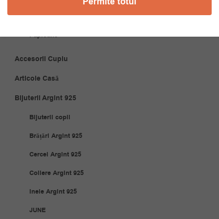
Permite totul
Cravate
Papioane
Accesorii Cuplu
Articole Casă
Bijuterii Argint 925
Bijuterii copii
Brățări Argint 925
Cercei Argint 925
Coliere Argint 925
Inele Argint 925
JUNE