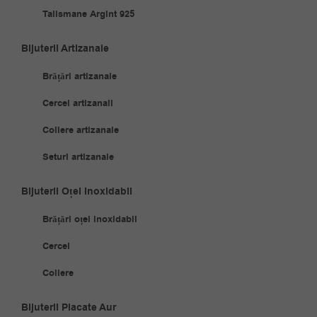
Talismane Argint 925
Bijuterii Artizanale
Brățări artizanale
Cercei artizanali
Coliere artizanale
Seturi artizanale
Bijuterii Oțel Inoxidabil
Brățări oțel inoxidabil
Cercei
Coliere
Bijuterii Placate Aur