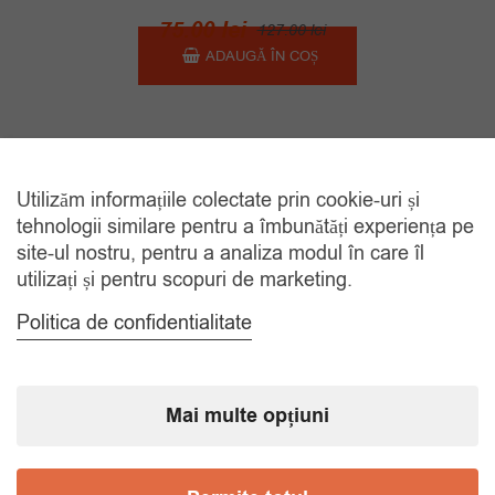
Prețul
Prețul
75.00
lei
127.00
lei
inițial
curent
ADAUGĂ ÎN COȘ
a
este:
fost:
75.00 lei.
127.00 lei.
Sorteaza dupa Data
Arata
24
Utilizăm informațiile colectate prin cookie-uri și
tehnologii similare pentru a îmbunătăți experiența pe
site-ul nostru, pentru a analiza modul în care îl
utilizați și pentru scopuri de marketing.
Politica de confidentialitate
CATEGORII
Accesorii Bărbăți
Mai multe opțiuni
Brățări
Coliere