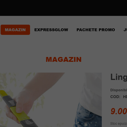
MAGAZIN
EXPRESSGLOW
PACHETE PROMO
J
MAGAZIN
Ling
Disponibil
COD:
H
9.0
Stoc epuiz