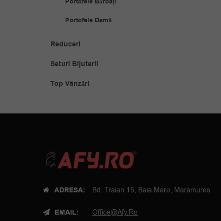
Portofele Bărbați
Portofele Damă
Reduceri
Seturi Bijuterii
Top Vânzări
ADRESA:
Bd. Traian 15, Baia Mare, Maramures
EMAIL:
Office@afy.ro