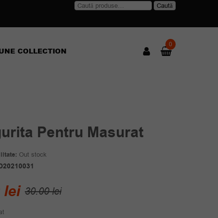
Caută
Caută
după:
0
UNE COLLECTION
urita Pentru Masurat
itate:
Out stock
D20210031
Prețul
Prețul
0
lei
30.00
lei
inițial
curent
at