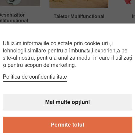
eschizător
Taietor Multifunctional
I
ltifuncțional
Prețul
Prețul
10.00
lei
10.
30.00
lei
Prețul
Prețul
00
lei
30.00
lei
inițial
curent
ADAUGĂ ÎN
inițial
curent
ADAUGĂ ÎN
Utilizăm informațiile colectate prin cookie-uri și
COȘ
a
este:
COȘ
tehnologii similare pentru a îmbunătăți experiența pe
a
este:
fost:
10.00 lei.
site-ul nostru, pentru a analiza modul în care îl utilizați
fost:
10.00 lei.
30.00 lei.
și pentru scopuri de marketing.
30.00 lei.
Politica de confidentialitate
Mai multe opțiuni
Permite totul