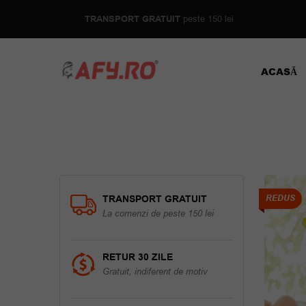
TRANSPORT GRATUIT
peste 150 lei
ACASĂ
TRANSPORT GRATUIT
REDUS
La comenzi de peste 150 lei
RETUR 30 ZILE
Gratuit, indiferent de motiv