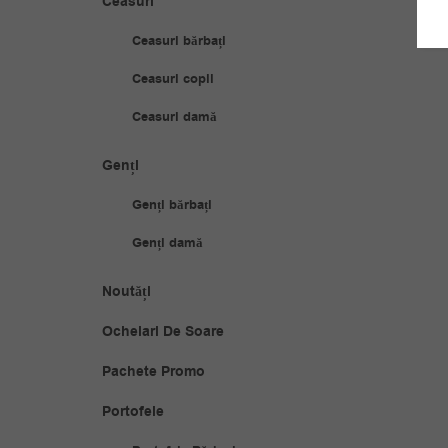
Ceasuri
Ceasuri bărbați
Ceasuri copii
Ceasuri damă
Genți
Genți bărbați
Genți damă
Noutăți
Ochelari De Soare
Pachete Promo
Portofele