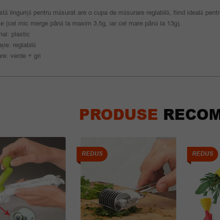
tă linguriță pentru măsurat are o cupa de măsurare reglabilă, fiind ideală pentru
e (cel mic merge până la maxim 3,5g, iar cel mare până la 13g).
ial: plastic
ție: reglabilă
re: verde + gri
PRODUSE
RECOM
REDUS
REDUS