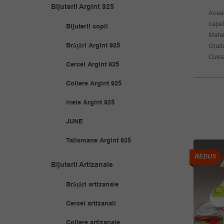
Bijuterii Argint 925
Aceas
capet
Bijuterii copii
Mater
Brățări Argint 925
Grada
Culoa
Cercei Argint 925
Coliere Argint 925
Inele Argint 925
JUNE
Talismane Argint 925
REDUS
REDUS
Bijuterii Artizanale
Brățări artizanale
Cercei artizanali
Coliere artizanale