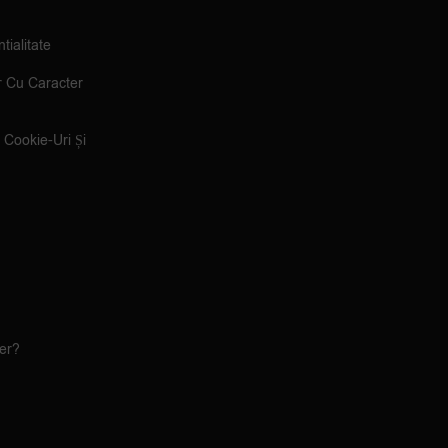
tialitate
r Cu Caracter
e Cookie-Uri Și
ler?