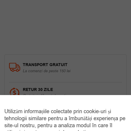
a
este:
fost:
89.00 lei.
150.00 lei.
TRANSPORT GRATUIT
La comenzi de peste 150 lei
RETUR 30 ZILE
Gratuit, indiferent de motiv
Utilizăm informațiile colectate prin cookie-uri și
COMANDA TELEFONIC
tehnologii similare pentru a îmbunătăți experiența pe
Tel. 0770420114
site-ul nostru, pentru a analiza modul în care îl