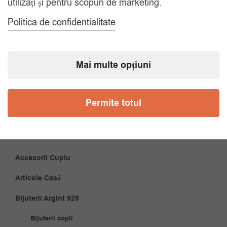
utilizați și pentru scopuri de marketing.
Politica de confidentialitate
CATEGORII
Accesorii Bărbăți
Mai multe opțiuni
Brățări
Coliere
Permite totul
Cravate
Papioane
Accesorii Cuplu
Articole Casă
Bijuterii Argint 925
Bijuterii copii