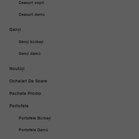
Ceasuri copii
Ceasuri damă
Genți
Genți bărbați
Genți damă
Noutăți
Ochelari De Soare
Pachete Promo
Portofele
Portofele Bărbați
Portofele Damă