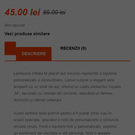
Prețul
Prețul
45.00
lei
85.00
lei
inițial
curent
Stoc epuizat
a
este:
Vezi produse similare
fost:
45.00 lei.
85.00 lei.
RECENZII (0)
DESCRIERE
Lantisorul initiala M placat aur zirconiu reprezintă o bijuterie
personalizată și strălucitoare. Lanțul subțire și elegant este
acoperit cu un strat de aur, oferind un cadru strălucitor inițialei
„M”, decorată cu cristale din zirconiu, aducând un farmec
distinctiv și rafinat colierului.
Acest lantisor este potrivit pentru a fi purtat zilnic sau în
ocazii speciale, aducând o notă de personalizare și strălucire
oricărei ținute. Fiind o bijuterie fină și personalizată, exprimă
un sentiment de unicitate și stil personal, fiind o alegere