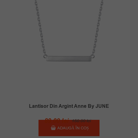
Lantisor Din Argint Anne By JUNE
Prețul
Prețul
89.00
lei
150.00
lei
inițial
curent
ADAUGĂ ÎN COȘ