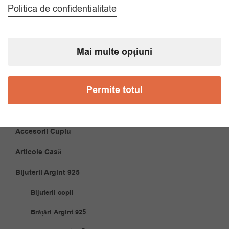
CATEGORII
Politica de confidentialitate
Accesorii Bărbăți
Brățări
Mai multe opțiuni
Coliere
Cravate
Permite totul
Papioane
Accesorii Cuplu
Articole Casă
Bijuterii Argint 925
Bijuterii copii
Brățări Argint 925