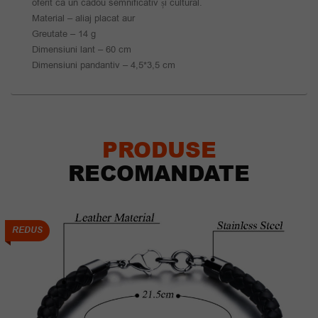
oferit ca un cadou semnificativ și cultural.
Material – aliaj placat aur
Greutate – 14 g
Dimensiuni lant – 60 cm
Dimensiuni pandantiv – 4,5*3,5 cm
PRODUSE
RECOMANDATE
REDUS