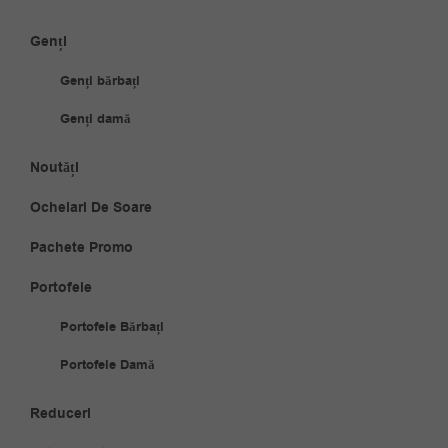
Genți
Genți bărbați
Genți damă
Noutăți
Ochelari De Soare
Pachete Promo
Portofele
Portofele Bărbați
Portofele Damă
Reduceri