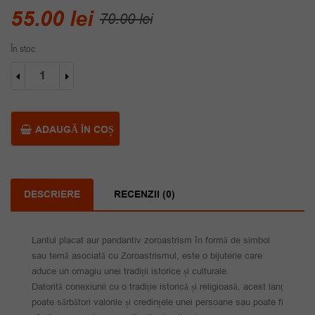
Prețul
Prețul
55.00
lei
70.00
lei
inițial
curent
În stoc
a
este:
Cantitate
fost:
55.00 lei.
Lant
placat
70.00 lei.
aur
pandantiv
ADAUGĂ ÎN COȘ
zoroastrism
DESCRIERE
RECENZII (0)
Lantul placat aur pandantiv zoroastrism în formă de simbol
sau temă asociată cu Zoroastrismul, este o bijuterie care
aduce un omagiu unei tradiții istorice și culturale.
Datorită conexiunii cu o tradiție istorică și religioasă, acest lanț
poate sărbători valorile și credințele unei persoane sau poate fi