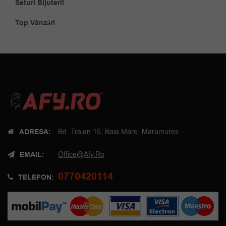
Seturi Bijuterii
Top Vânzări
ADRESA:
Bd. Traian 15, Baia Mare, Maramures
EMAIL:
Office@afy.ro
0770420114
TELEFON: