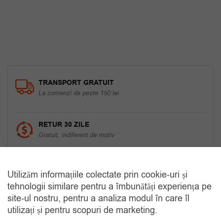
TRANSPORT GRATUIT
La comenzi de peste 150 lei
RETUR 30 ZILE
Gratuit, indiferent de motiv
COMANDA TELEFONIC
Utilizăm informațiile colectate prin cookie-uri și
Tel. 0770420114
tehnologii similare pentru a îmbunătăți experiența pe
site-ul nostru, pentru a analiza modul în care îl
utilizați și pentru scopuri de marketing.