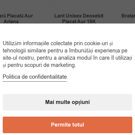
ară Placată Aur
Lant Unisex Deosebit
Brata
Ariana
Placat Aur 18K
Prețul
Prețul
45.00
lei
55.00
lei
45.
70.00
lei
Utilizăm informațiile colectate prin cookie-uri și
inițial
curent
ADAUGĂ ÎN
ADAUGĂ ÎN
COȘ
COȘ
tehnologii similare pentru a îmbunătăți experiența pe
a
este:
site-ul nostru, pentru a analiza modul în care îl utilizați
fost:
55.00 lei.
și pentru scopuri de marketing.
70.00 lei.
Politica de confidentialitate
Mai multe opțiuni
Permite totul