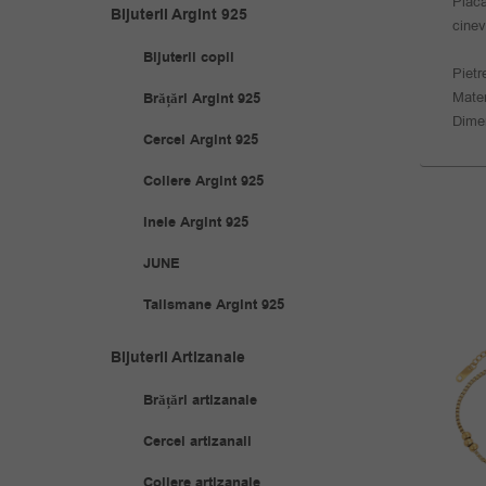
Placa
Bijuterii Argint 925
cinev
Bijuterii copii
Pietr
Mater
Brățări Argint 925
Dimen
Cercei Argint 925
Coliere Argint 925
Inele Argint 925
JUNE
Talismane Argint 925
REDUS
Bijuterii Artizanale
Brățări artizanale
Cercei artizanali
Coliere artizanale