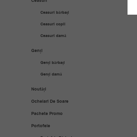
Ceasuri
Ceasuri bărbați
Ceasuri copii
Ceasuri damă
Genți
Genți bărbați
Genți damă
Noutăți
Ochelari De Soare
Pachete Promo
Portofele