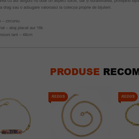
rea cu aur asigură nu doar un aspect luxos, dar și durabilitatea, protejând bij
a drag sau o adăugare valoroasă la colecția proprie de bijuterii.
e – zirconiu
ial – aliaj placat aur 18k
siuni lant – 48cm
PRODUSE
RECOM
REDUS
REDUS