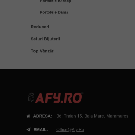
Portofele Bărbați
Portofele Damă
Reduceri
Seturi Bijuterii
Top Vânzări
ADRESA:
Bd. Traian 15, Baia Mare, Maramures
EMAIL:
Office@afy.ro