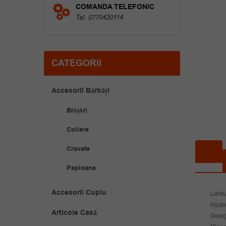
COMANDA TELEFONIC
Tel. 0770420114
CATEGORII
Accesorii Bărbăți
Brățări
Coliere
Cravate
Papioane
Accesorii Cuplu
Lantu
bijut
Articole Casă
Desig