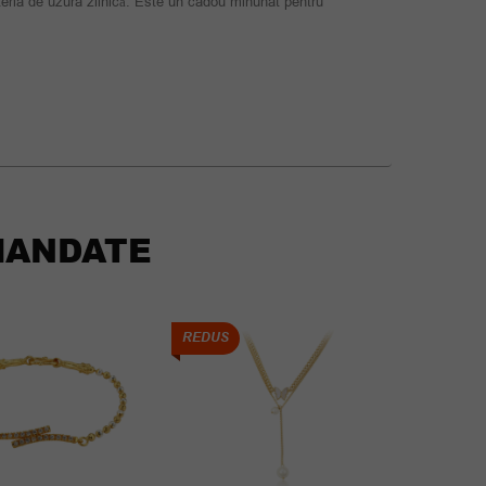
uteria de uzura zilnică. Este un cadou minunat pentru
ANDATE
REDUS
REDUS