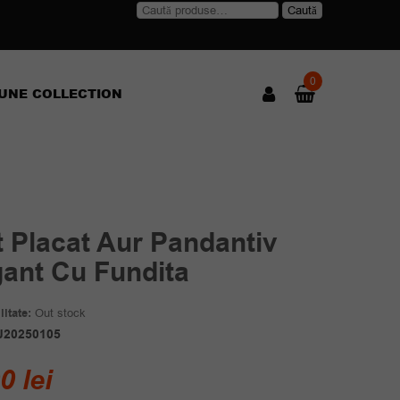
Caută
Caută
după:
0
UNE COLLECTION
t Placat Aur Pandantiv
gant Cu Fundita
itate:
Out stock
J20250105
00
lei