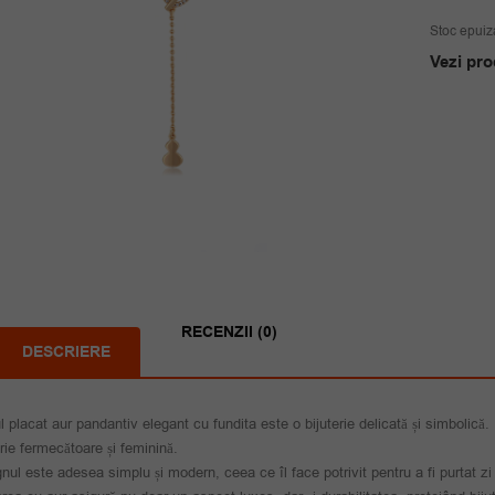
Stoc epuiz
Vezi pro
RECENZII (0)
DESCRIERE
l placat aur pandantiv elegant cu fundita este o bijuterie delicată și simbolică
erie fermecătoare și feminină.
nul este adesea simplu și modern, ceea ce îl face potrivit pentru a fi purtat zi