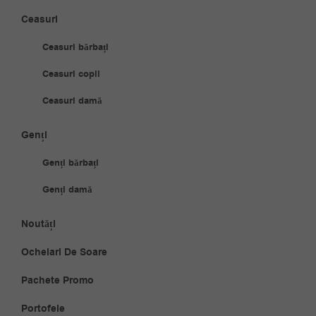
Ceasuri
Ceasuri bărbați
Ceasuri copii
Ceasuri damă
Genți
Genți bărbați
Genți damă
Noutăți
Ochelari De Soare
Pachete Promo
Portofele