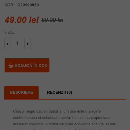
COD:
C20190050
Prețul
Prețul
49.00
lei
60.00
lei
inițial
curent
În stoc
a
este:
Cantitate
fost:
49.00 lei.
Ceas
negru
60.00 lei.
cadran
patrat
ADAUGĂ ÎN COȘ
cristale
DESCRIERE
RECENZII (0)
Ceasul negru cadran patrat si cristale este o alegere
contemporana si sofisticata pentru femeile care apreciaza
accesorii elegante. Bratara din piele ecologica adauga un aer