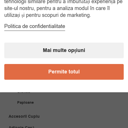
tehnologii similare pentru a îmbunătăți experiența pe
site-ul nostru, pentru a analiza modul în care îl
COMANDA TELEFONIC
utilizați și pentru scopuri de marketing.
Tel. 0770420114
Politica de confidentialitate
CATEGORII
Mai multe opțiuni
Accesorii Bărbăți
Brățări
Permite totul
Coliere
Cravate
Papioane
Accesorii Cuplu
Articole Casă