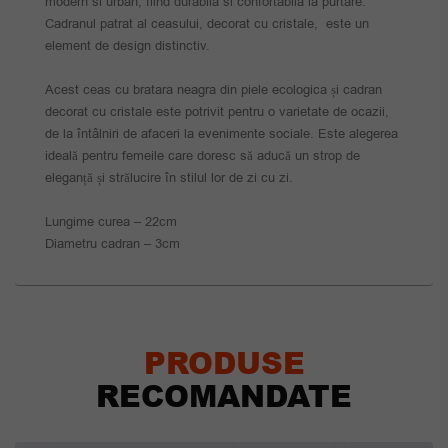
modern si urban, fiind durabila si confortabila la purtare.
Cadranul patrat al ceasului, decorat cu cristale, este un
element de design distinctiv.
Acest ceas cu bratara neagra din piele ecologica și cadran
decorat cu cristale este potrivit pentru o varietate de ocazii,
de la întâlniri de afaceri la evenimente sociale. Este alegerea
ideală pentru femeile care doresc să aducă un strop de
eleganță și strălucire în stilul lor de zi cu zi.
Lungime curea – 22cm
Diametru cadran – 3cm
PRODUSE
RECOMANDATE