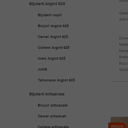
soare
Bijuterii Argint 925
Geant
Bijuterii copii
activ
Brățări Argint 925
Cercei Argint 925
Dime
Mater
Coliere Argint 925
Maner
Brete
Inele Argint 925
Buzun
JUNE
Siste
Talismane Argint 925
Bijuterii Artizanale
Brățări artizanale
Cercei artizanali
REDUS
REDUS
Coliere artizanale