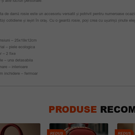
 și alte lucruri personale.
a de damă rosie este un accesoriu versatil și potrivit pentru numeroase ocazii,
ități cotidiene și ieșiri în oraș. Cu o geantă rosie, poți crea cu ușurință ținute e
nsiuni – 25x19x12cm
ial – piele ecologica
 – 2 fixe
le – una detasabila
are – interioare
m inchidere – fermoar
PRODUSE
RECOM
REDUS
REDUS