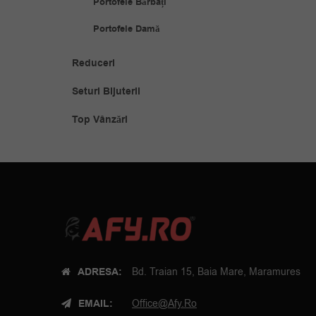
Portofele Bărbați
Portofele Damă
Reduceri
Seturi Bijuterii
Top Vânzări
ADRESA:
Bd. Traian 15, Baia Mare, Maramures
EMAIL:
Office@afy.ro