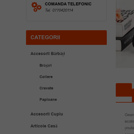
COMANDA TELEFONIC
Tel. 0770420114
CATEGORII
Accesorii Bărbăți
Brățări
Coliere
Cravate
Papioane
Accesorii Cuplu
Geant
ecolo
Articole Casă
ținut