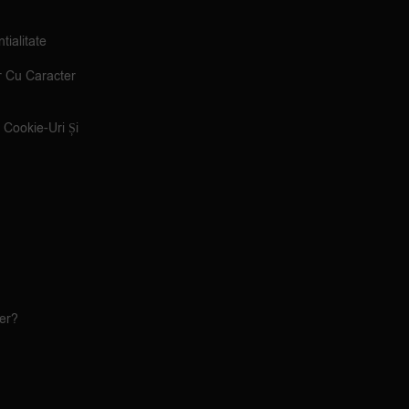
tialitate
r Cu Caracter
e Cookie-Uri Și
ler?