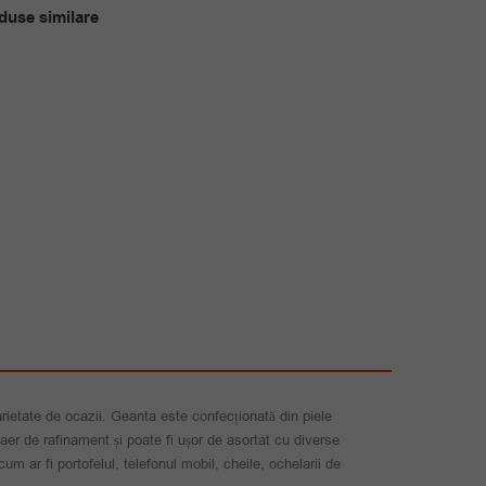
a
este:
duse similare
fost:
95.00 lei.
144.00 lei.
arietate de ocazii. Geanta este confecționată din piele
er de rafinament și poate fi ușor de asortat cu diverse
um ar fi portofelul, telefonul mobil, cheile, ochelarii de