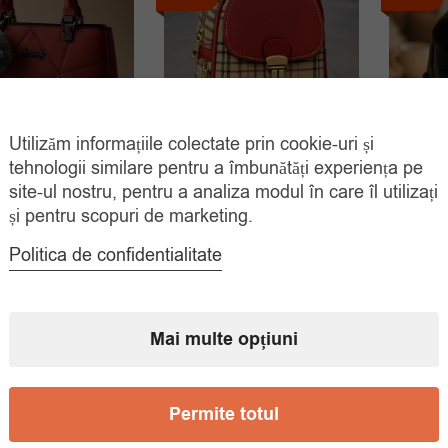
Utilizăm informațiile colectate prin cookie-uri și
tehnologii similare pentru a îmbunătăți experiența pe
ă Damă Roșie Cu
Ghiozdan Damă Tartan
Ghioz
site-ul nostru, pentru a analiza modul în care îl utilizați
gn Geometric Și
Cu Accente Roșii –
Din Pi
și pentru scopuri de marketing.
c Puf – Eleganță
Compact, Chic Și Practic
Acce
Modernă
Urb
Politica de confidentialitate
Prețul
Prețul
75.00
lei
100.00
lei
Prețul
Prețul
00
lei
75.
120.00
lei
inițial
curent
ADAUGĂ ÎN
COȘ
inițial
curent
ADAUGĂ ÎN
a
este:
COȘ
Mai multe opțiuni
a
este:
fost:
75.00 lei.
fost:
89.00 lei.
100.00 lei.
120.00 lei.
Permite totul