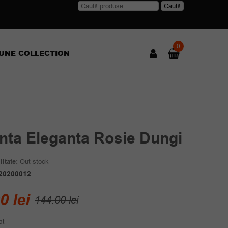
Caută
Caută
după:
0
UNE COLLECTION
nta Eleganta Rosie Dungi
itate:
Out stock
20200012
Prețul
Prețul
00
lei
144.00
lei
inițial
curent
at