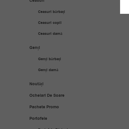
Ceasuri
Ceasuri bărbați
Ceasuri copii
Ceasuri damă
Genți
Genți bărbați
Genți damă
Noutăți
Ochelari De Soare
Pachete Promo
Portofele