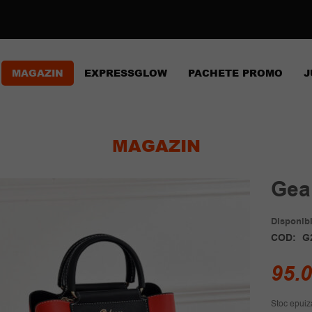
MAGAZIN
EXPRESSGLOW
PACHETE PROMO
J
MAGAZIN
Gea
Disponibil
COD:
G
95.
Stoc epuiz