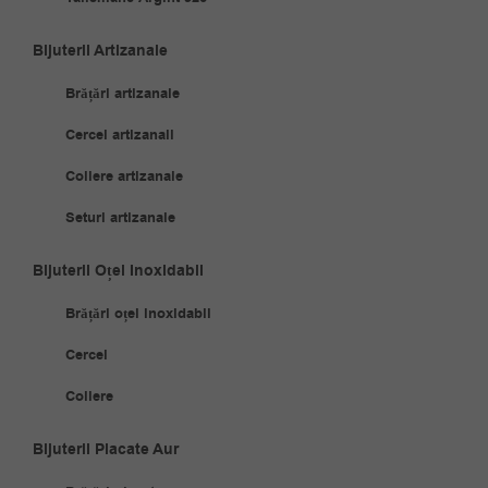
Bijuterii Artizanale
Brățări artizanale
Cercei artizanali
Coliere artizanale
Seturi artizanale
Bijuterii Oțel Inoxidabil
Brățări oțel inoxidabil
Cercei
Coliere
Bijuterii Placate Aur