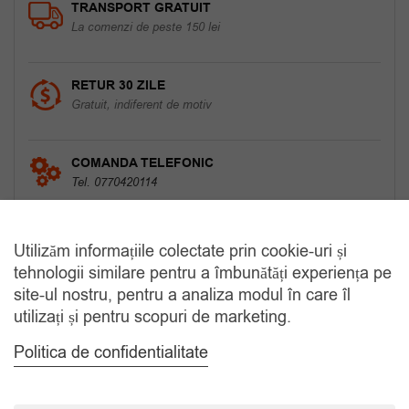
TRANSPORT GRATUIT
La comenzi de peste 150 lei
RETUR 30 ZILE
Gratuit, indiferent de motiv
COMANDA TELEFONIC
Tel. 0770420114
Utilizăm informațiile colectate prin cookie-uri și
CATEGORII
tehnologii similare pentru a îmbunătăți experiența pe
site-ul nostru, pentru a analiza modul în care îl
utilizați și pentru scopuri de marketing.
Accesorii Bărbăți
Politica de confidentialitate
Brățări
Coliere