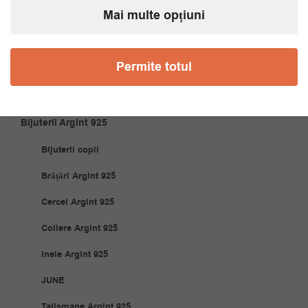
Cravate
Mai multe opțiuni
Papioane
Permite totul
Accesorii Cuplu
Articole Casă
Bijuterii Argint 925
Bijuterii copii
Brățări Argint 925
Cercei Argint 925
Coliere Argint 925
Inele Argint 925
JUNE
Talismane Argint 925