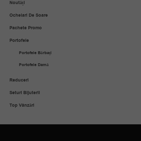
Noutăți
Ochelari De Soare
Pachete Promo
Portofele
Portofele Bărbați
Portofele Damă
Reduceri
Seturi Bijuterii
Top Vânzări