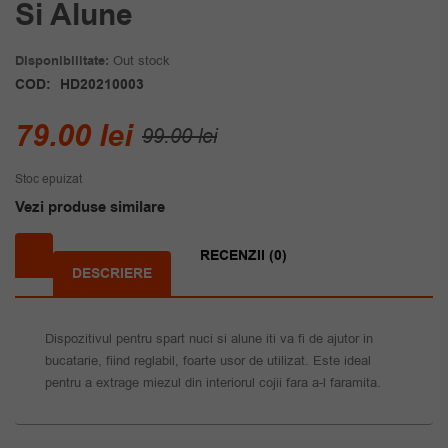
Si Alune
Disponibilitate:
Out stock
COD:
HD20210003
Prețul
Prețul
79.00
lei
99.00
lei
inițial
curent
Stoc epuizat
a
este:
Vezi produse similare
fost:
79.00 lei.
99.00 lei.
RECENZII (0)
DESCRIERE
Dispozitivul pentru spart nuci si alune iti va fi de ajutor in
bucatarie, fiind reglabil, foarte usor de utilizat. Este ideal
pentru a extrage miezul din interiorul cojii fara a-l faramita.