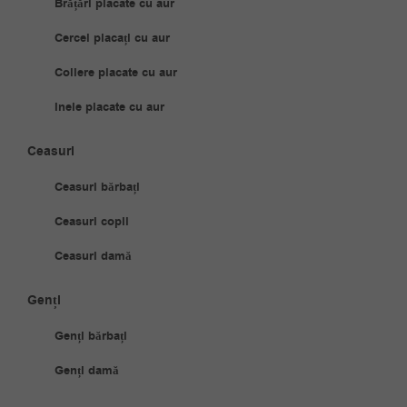
Brățări placate cu aur
Cercei placați cu aur
Coliere placate cu aur
Inele placate cu aur
Ceasuri
Ceasuri bărbați
Ceasuri copii
Ceasuri damă
Genți
Genți bărbați
Genți damă