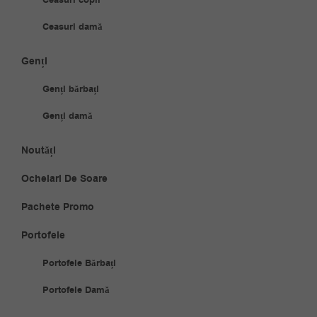
Ceasuri copii
Ceasuri damă
Genți
Genți bărbați
Genți damă
Noutăți
Ochelari De Soare
Pachete Promo
Portofele
Portofele Bărbați
Portofele Damă