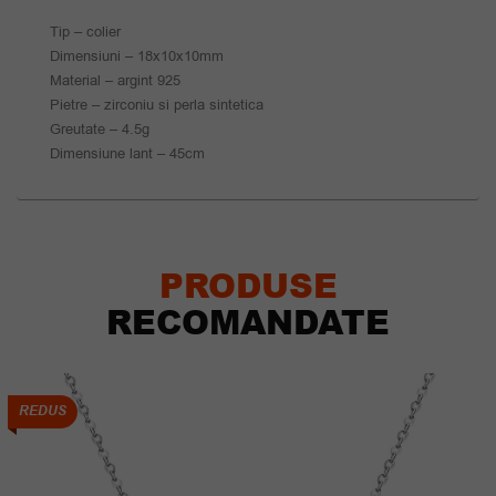
Tip – colier
Dimensiuni – 18x10x10mm
Material – argint 925
Pietre – zirconiu si perla sintetica
Greutate – 4.5g
Dimensiune lant – 45cm
PRODUSE
RECOMANDATE
REDUS