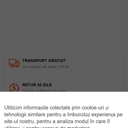
fost:
75.00 lei.
89.00 lei.
TRANSPORT GRATUIT
La comenzi de peste 150 lei
RETUR 30 ZILE
Gratuit, indiferent de motiv
Utilizăm informațiile colectate prin cookie-uri și
COMANDA TELEFONIC
tehnologii similare pentru a îmbunătăți experiența pe
Tel. 0770420114
site-ul nostru, pentru a analiza modul în care îl