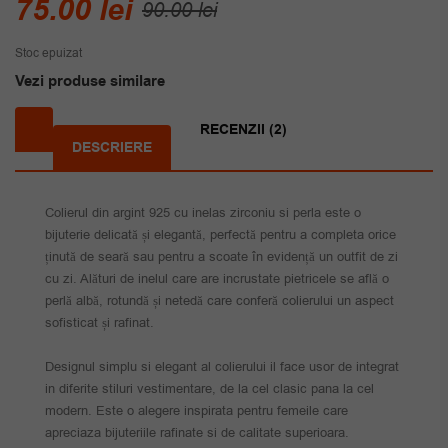
Prețul
Prețul
75.00
lei
90.00
lei
inițial
curent
Stoc epuizat
a
este:
Vezi produse similare
fost:
75.00 lei.
90.00 lei.
RECENZII (2)
DESCRIERE
Colierul din argint 925 cu inelas zirconiu si perla este o
bijuterie delicată și elegantă, perfectă pentru a completa orice
ținută de seară sau pentru a scoate în evidență un outfit de zi
cu zi. Alături de inelul care are incrustate pietricele se află o
perlă albă, rotundă și netedă care conferă colierului un aspect
sofisticat și rafinat.
Designul simplu si elegant al colierului il face usor de integrat
in diferite stiluri vestimentare, de la cel clasic pana la cel
modern. Este o alegere inspirata pentru femeile care
apreciaza bijuteriile rafinate si de calitate superioara.