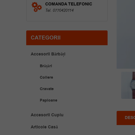
COMANDA TELEFONIC
Tel. 0770420114
CATEGORII
Accesorii Bărbăți
Brățări
Coliere
Cravate
Papioane
Accesorii Cuplu
DES
Articole Casă