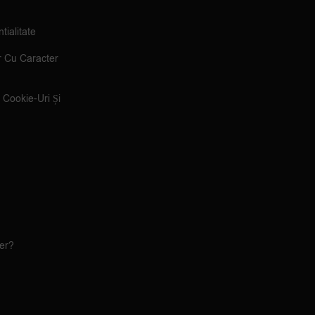
tialitate
r Cu Caracter
e Cookie-Uri Și
ler?