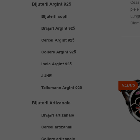
Ceasu
Bijuterii Argint 925
piele
Lung
Bijuterii copii
Diam
Brățări Argint 925
Cercei Argint 925
Coliere Argint 925
Inele Argint 925
JUNE
REDUS
REDUS
Talismane Argint 925
Bijuterii Artizanale
Brățări artizanale
Cercei artizanali
Coliere artizanale