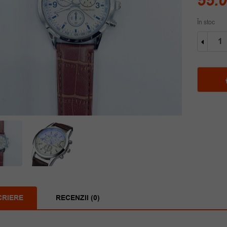
55.
În stoc
Cantit
Ceas
barbat
maro
cadra
argint
Genev
CRIERE
RECENZII (0)