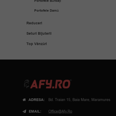
Portofele Bărbați
Portofele Damă
Reduceri
Seturi Bijuterii
Top Vânzări
ADRESA:
Bd. Traian 15, Baia Mare, Maramures
EMAIL:
Office@afy.ro