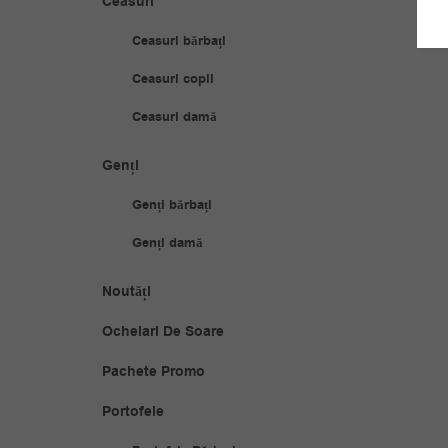
Ceasuri
Ceasuri bărbați
Ceasuri copii
Ceasuri damă
Genți
Genți bărbați
Genți damă
Noutăți
Ochelari De Soare
Pachete Promo
Portofele