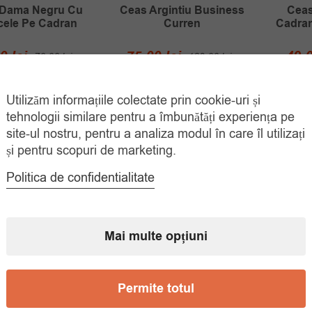
Ceas
 Dama Negru Cu
Ceas Argintiu Business
Cadran
icele Pe Cadran
Curren
Prețul
Prețul
Prețul
Prețul
49.
00
lei
75.00
lei
70.00
lei
139.00
lei
inițial
curent
inițial
curent
ADAUGĂ ÎN
ADAUGĂ ÎN
COȘ
COȘ
a
este:
a
este:
Utilizăm informațiile colectate prin cookie-uri și
fost:
55.00 lei.
fost:
75.00 lei.
tehnologii similare pentru a îmbunătăți experiența pe
70.00 lei.
139.00 lei.
site-ul nostru, pentru a analiza modul în care îl utilizați
și pentru scopuri de marketing.
Politica de confidentialitate
Mai multe opțiuni
Permite totul