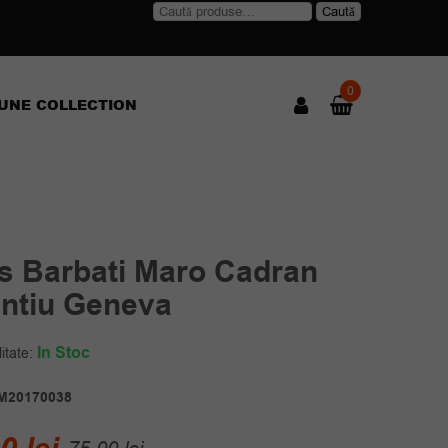
Caută
Caută
după:
0
UNE COLLECTION
s Barbati Maro Cadran
intiu Geneva
In Stoc
itate:
M20170038
Prețul
Prețul