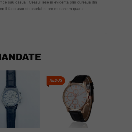
fice sau casual. Ceasul iese in evidenta prin cureaua din
ern il face usor de asortat si are mecanism quartz.
ANDATE
REDUS
REDUS