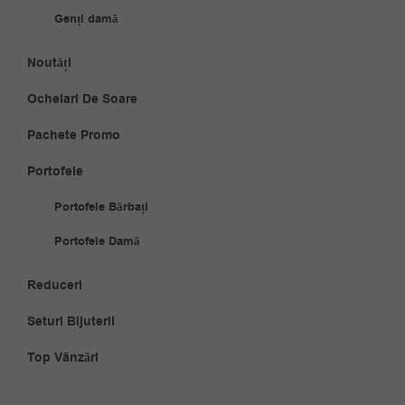
Genți damă
Noutăți
Ochelari De Soare
Pachete Promo
Portofele
Portofele Bărbați
Portofele Damă
Reduceri
Seturi Bijuterii
Top Vânzări