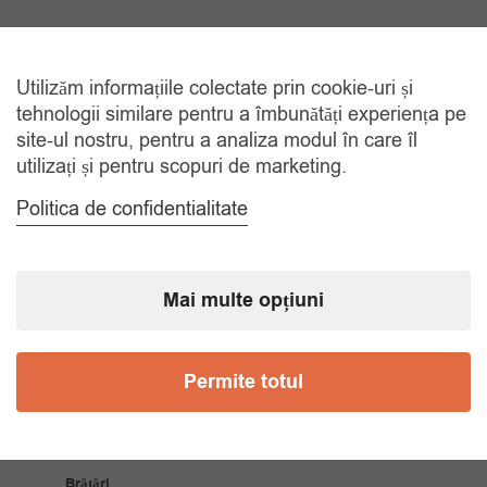
TRANSPORT GRATUIT
Utilizăm informațiile colectate prin cookie-uri și
La comenzi de peste 150 lei
tehnologii similare pentru a îmbunătăți experiența pe
site-ul nostru, pentru a analiza modul în care îl
utilizați și pentru scopuri de marketing.
RETUR 30 ZILE
Gratuit, indiferent de motiv
Politica de confidentialitate
COMANDA TELEFONIC
Tel. 0770420114
Mai multe opțiuni
CATEGORII
Permite totul
Accesorii Bărbăți
Brățări