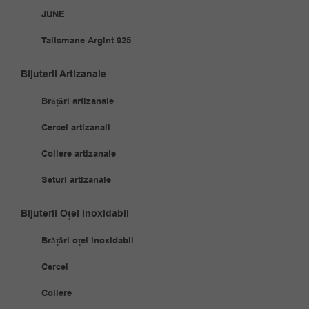
JUNE
Talismane Argint 925
Bijuterii Artizanale
Brățări artizanale
Cercei artizanali
Coliere artizanale
Seturi artizanale
Bijuterii Oțel Inoxidabil
Brățări oțel inoxidabil
Cercei
Coliere