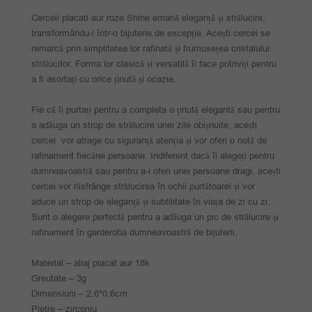
Cerceii placati aur roze Shine emană eleganță și strălucire,
transformându-i într-o bijuterie de excepție. Acești cercei se
remarcă prin simplitatea lor rafinată și frumusețea cristalului
strălucitor. Forma lor clasică și versatilă îi face potriviți pentru
a fi asortați cu orice ținută și ocazie.
Fie că îi purtați pentru a completa o ținută elegantă sau pentru
a adăuga un strop de strălucire unei zile obișnuite, acești
cercei vor atrage cu siguranță atenția și vor oferi o notă de
rafinament fiecărei persoane. Indiferent dacă îi alegeți pentru
dumneavoastră sau pentru a-i oferi unei persoane dragi, acești
cercei vor răsfrânge strălucirea în ochii purtătoarei și vor
aduce un strop de eleganță și subtilitate în viața de zi cu zi.
Sunt o alegere perfectă pentru a adăuga un pic de strălucire și
rafinament în garderoba dumneavoastră de bijuterii.
Material – aliaj placat aur 18k
Greutate – 3g
Dimensiuni – 2.6*0.6cm
Pietre – zirconiu