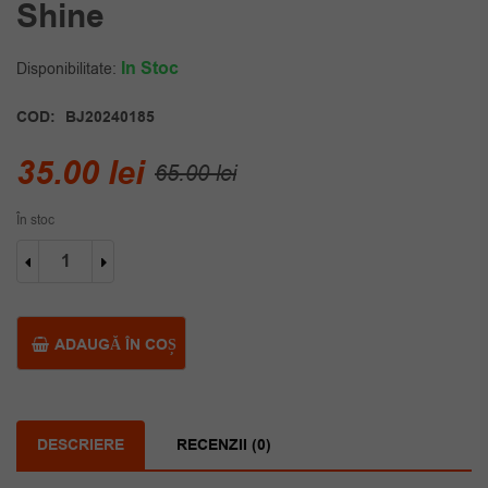
Shine
In Stoc
Disponibilitate:
COD:
BJ20240185
Prețul
Prețul
35.00
lei
65.00
lei
inițial
curent
În stoc
a
este:
Cantitate
fost:
35.00 lei.
Cercei
placati
65.00 lei.
aur
roze
ADAUGĂ ÎN COȘ
Shine
DESCRIERE
RECENZII (0)