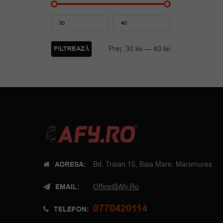
Preț
Preț
minim
maxim
FILTREAZĂ
Preț:
30 lei
—
40 lei
ADRESA:
Bd. Traian 15, Baia Mare, Maramures
EMAIL:
Office@afy.ro
0770420114
TELEFON: