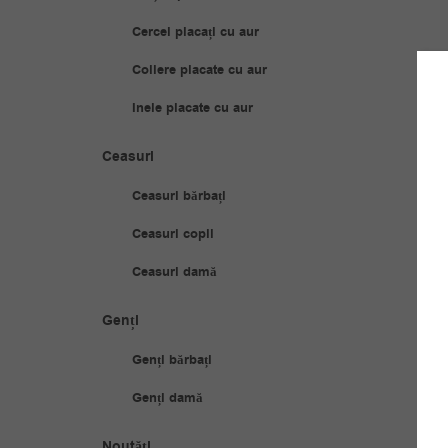
Cercei placați cu aur
Coliere placate cu aur
Inele placate cu aur
Ceasuri
Ceasuri bărbați
Ceasuri copii
Ceasuri damă
Genți
Genți bărbați
Genți damă
Noutăți