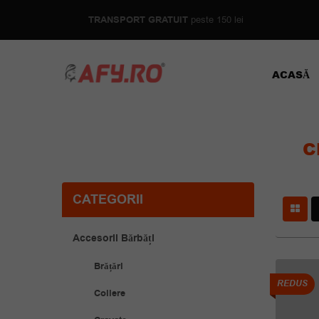
TRANSPORT GRATUIT
peste 150 lei
ACASĂ
C
CATEGORII
Accesorii Bărbăți
Brățări
REDUS
Coliere