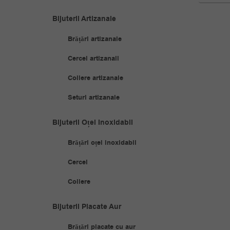
Bijuterii Artizanale
Brățări artizanale
Cercei artizanali
Coliere artizanale
Seturi artizanale
Bijuterii Oțel Inoxidabil
Brățări oțel inoxidabil
Cercei
Coliere
Bijuterii Placate Aur
Brățări placate cu aur