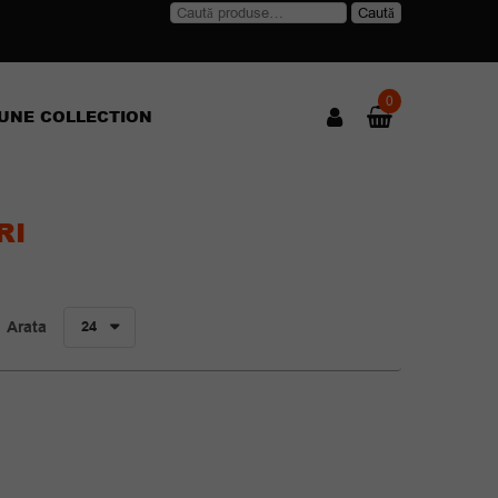
Caută
Caută
după:
0
UNE COLLECTION
RI
Arata
24