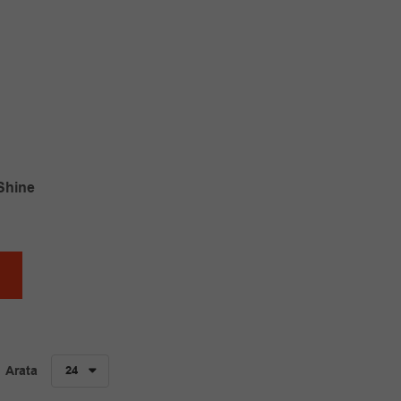
 Shine
i.
Arata
24