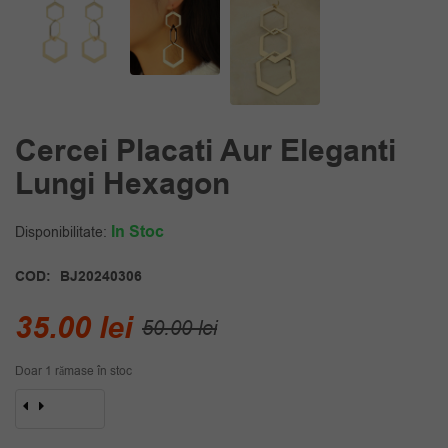
Cercei Placati Aur Eleganti
Lungi Hexagon
In Stoc
Disponibilitate:
COD:
BJ20240306
Prețul
Prețul
35.00
lei
50.00
lei
inițial
curent
Doar 1 rămase în stoc
a
este:
Cantitate
fost:
35.00 lei.
Cercei
placati
50.00 lei.