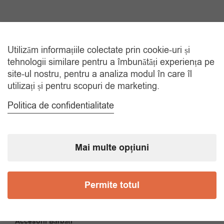
Utilizăm informațiile colectate prin cookie-uri și
TRANSPORT GRATUIT
tehnologii similare pentru a îmbunătăți experiența pe
La comenzi de peste 150 lei
site-ul nostru, pentru a analiza modul în care îl
utilizați și pentru scopuri de marketing.
RETUR 30 ZILE
Politica de confidentialitate
Gratuit, indiferent de motiv
COMANDA TELEFONIC
Mai multe opțiuni
Tel. 0770420114
Permite totul
CATEGORII
Accesorii Bărbăți