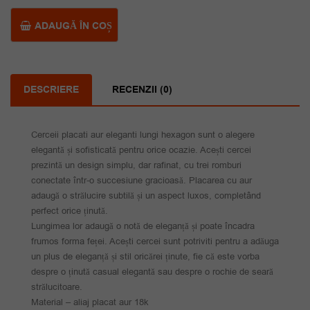
aur
eleganti
ADAUGĂ ÎN COȘ
lungi
hexagon
DESCRIERE
RECENZII (0)
Cerceii placati aur eleganti lungi hexagon sunt o alegere
elegantă și sofisticată pentru orice ocazie. Acești cercei
prezintă un design simplu, dar rafinat, cu trei romburi
conectate într-o succesiune gracioasă. Placarea cu aur
adaugă o strălucire subtilă și un aspect luxos, completând
perfect orice ținută.
Lungimea lor adaugă o notă de eleganță și poate încadra
frumos forma feței. Acești cercei sunt potriviti pentru a adăuga
un plus de eleganță și stil oricărei ținute, fie că este vorba
despre o ținută casual elegantă sau despre o rochie de seară
strălucitoare.
Material – aliaj placat aur 18k