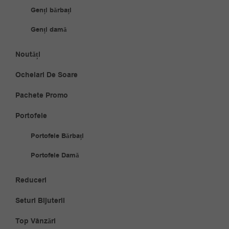
Genți bărbați
Genți damă
Noutăți
Ochelari De Soare
Pachete Promo
Portofele
Portofele Bărbați
Portofele Damă
Reduceri
Seturi Bijuterii
Top Vânzări