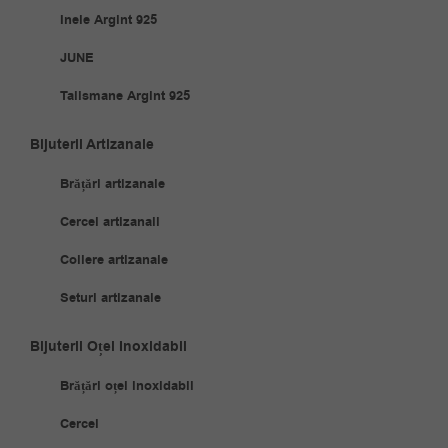
Inele Argint 925
JUNE
Talismane Argint 925
Bijuterii Artizanale
Brățări artizanale
Cercei artizanali
Coliere artizanale
Seturi artizanale
Bijuterii Oțel Inoxidabil
Brățări oțel inoxidabil
Cercei