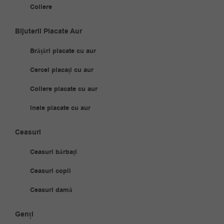
Coliere
Bijuterii Placate Aur
Brățări placate cu aur
Cercei placați cu aur
Coliere placate cu aur
Inele placate cu aur
Ceasuri
Ceasuri bărbați
Ceasuri copii
Ceasuri damă
Genți