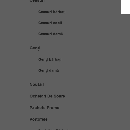
Ceasuri
Ceasuri bărbați
Ceasuri copii
Ceasuri damă
Genți
Genți bărbați
Genți damă
Noutăți
Ochelari De Soare
Pachete Promo
Portofele