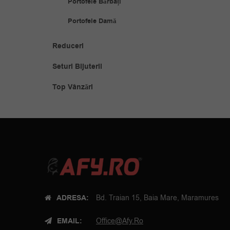
Portofele Bărbați
Portofele Damă
Reduceri
Seturi Bijuterii
Top Vânzări
ADRESA:
Bd. Traian 15, Baia Mare, Maramures
EMAIL:
Office@afy.ro