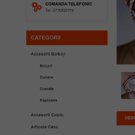
COMANDA TELEFONIC
Tel. 0770420114
CATEGORII
Accesorii Bărbăți
Brățări
Coliere
Cravate
Papioane
Accesorii Cuplu
DES
Articole Casă