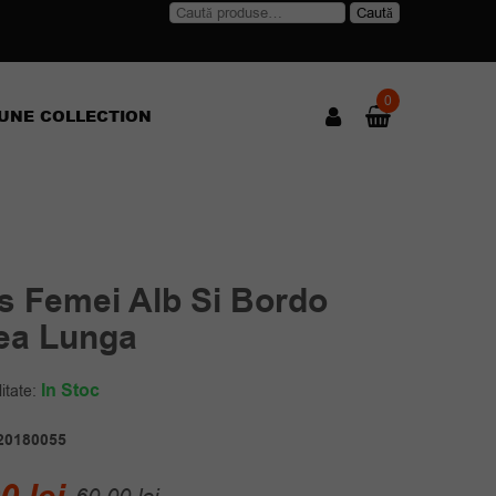
Caută
Caută
după:
0
UNE COLLECTION
s Femei Alb Si Bordo
ea Lunga
In Stoc
itate:
20180055
Prețul
Prețul