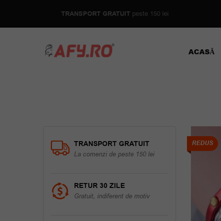
TRANSPORT GRATUIT
peste 150 lei
ACASĂ
TRANSPORT GRATUIT
REDUS
La comenzi de peste 150 lei
RETUR 30 ZILE
Gratuit, indiferent de motiv