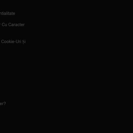
tialitate
r Cu Caracter
e Cookie-Uri Și
ler?