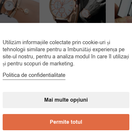
Utilizăm informațiile colectate prin cookie-uri și
 Mana Cu Bratara
Ceas Barbati Maro
Ceas D
tehnologii similare pentru a îmbunătăți experiența pe
ra Si Cristale
Cadran Auriu
site-ul nostru, pentru a analiza modul în care îl utilizați
Prețul
Prețul
Prețul
Prețul
00
lei
55.00
lei
35.
și pentru scopuri de marketing.
65.00
lei
70.00
lei
inițial
curent
inițial
curent
ADAUGĂ ÎN
ADAUGĂ ÎN
Politica de confidentialitate
COȘ
COȘ
a
este:
a
este:
fost:
39.00 lei.
fost:
55.00 lei.
65.00 lei.
70.00 lei.
Mai multe opțiuni
Permite totul