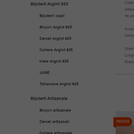
Ceasu
Bijuterii Argint 925
adaug
Bijuterii copii
de pe
Brățări Argint 925
Acest
forma
Cercei Argint 925
Diam
Coliere Argint 925
Lung
Inele Argint 925
Bran
JUNE
Talismane Argint 925
Bijuterii Artizanale
Brățări artizanale
Cercei artizanali
REDUS
REDUS
Coliere artizanale