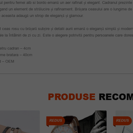
l pentru femei alb si bordo emană un aer rafinat și elegant. Cadranul prezinte
and un element de strălucire și rafinament. Brățara ceasului are o lungime de 40 
 aceasta adaugă un strop de eleganță și glamour.
 ceas rosu cu brățară subțire și detalii aurii emană o eleganță simplă și modern
le la întâlniri de zi cu zi. Este o alegere potrivită pentru persoanele care dores
etru cadran – 4cm
ime bratara – 40cm
d – OEM
PRODUSE
RECOM
REDUS
REDUS