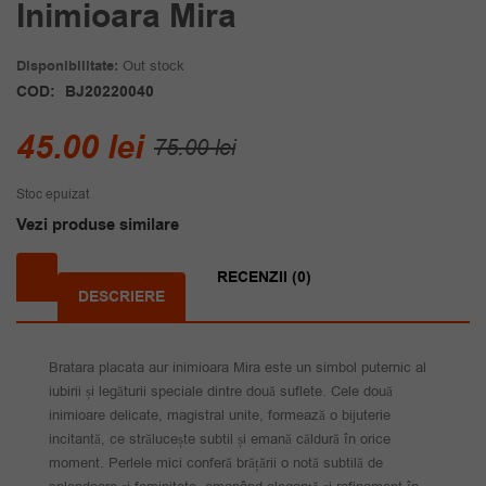
Inimioara Mira
Disponibilitate:
Out stock
COD:
BJ20220040
Prețul
Prețul
45.00
lei
75.00
lei
inițial
curent
Stoc epuizat
a
este:
Vezi produse similare
fost:
45.00 lei.
75.00 lei.
RECENZII (0)
DESCRIERE
Bratara placata aur inimioara Mira este un simbol puternic al
iubirii și legăturii speciale dintre două suflete. Cele două
inimioare delicate, magistral unite, formează o bijuterie
incitantă, ce strălucește subtil și emană căldură în orice
moment. Perlele mici conferă brățării o notă subtilă de