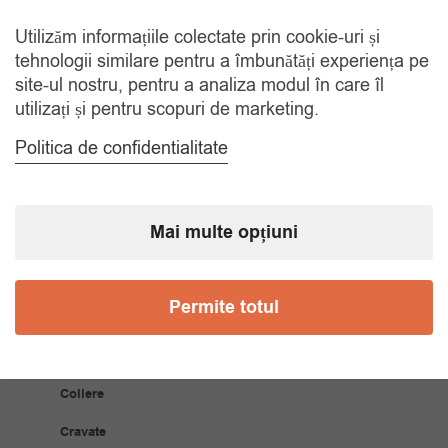
La comenzi de peste 150 lei
Utilizăm informațiile colectate prin cookie-uri și
tehnologii similare pentru a îmbunătăți experiența pe
RETUR 30 ZILE
site-ul nostru, pentru a analiza modul în care îl
Gratuit, indiferent de motiv
utilizați și pentru scopuri de marketing.
Politica de confidentialitate
COMANDA TELEFONIC
Tel. 0770420114
Mai multe opțiuni
CATEGORII
Permite totul
Accesorii Bărbăți
Brățări
Coliere
Cravate