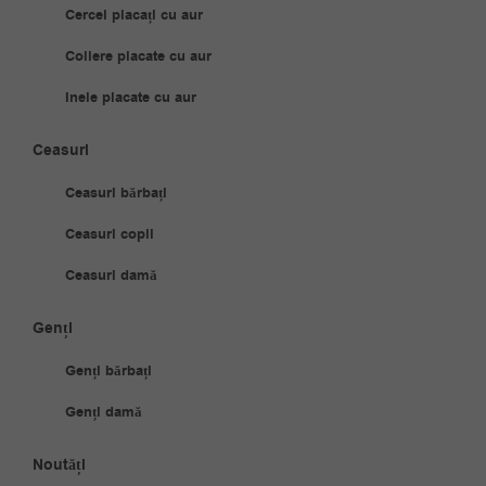
Cercei placați cu aur
Coliere placate cu aur
Inele placate cu aur
Ceasuri
Ceasuri bărbați
Ceasuri copii
Ceasuri damă
Genți
Genți bărbați
Genți damă
Noutăți