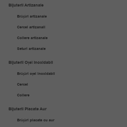
Bijuterii Artizanale
Brățări artizanale
Cercei artizanali
Coliere artizanale
Seturi artizanale
Bijuterii Oțel Inoxidabil
Brățări oțel inoxidabil
Cercei
Coliere
Bijuterii Placate Aur
Brățări placate cu aur