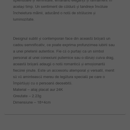
splendoare și feminitate, emanând eleganță și rafinament în
același timp. Un sentiment de căldură și tandrețe învăluie
încheietura mâinii, aducând o notă de strălucire și
luminozitate.
Designul subtil și contemporan face din această brățară un
cadou semnificativ, ce poate exprima profunzimea iubirii sau
a unei prietenii autentice. Fie că o purtați ca un simbol
personal al unei conexiuni puternice sau o dăruiți cuiva drag,
această brățară adaugă o notă romantică și emoționantă
fiecărei ținute. Este un accesoriu atemporal și versatil, menit
să vă amintească mereu de legătura specială pe care o
împărtășiți cu o persoană deosebită.
Material – aliaj placat aur 24K
Greutate – 2.23g
Dimensiune – 18+4cm