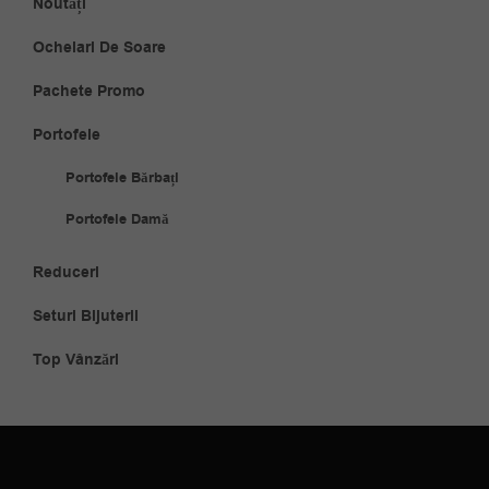
Noutăți
Ochelari De Soare
Pachete Promo
Portofele
Portofele Bărbați
Portofele Damă
Reduceri
Seturi Bijuterii
Top Vânzări