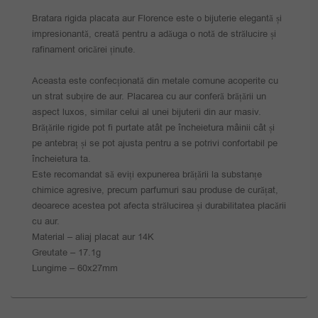
Bratara rigida placata aur Florence este o bijuterie elegantă și
impresionantă, creată pentru a adăuga o notă de strălucire și
rafinament oricărei ținute.
Aceasta este confecționată din metale comune acoperite cu
un strat subțire de aur. Placarea cu aur conferă brățării un
aspect luxos, similar celui al unei bijuterii din aur masiv.
Brățările rigide pot fi purtate atât pe încheietura mâinii cât și
pe antebraț și se pot ajusta pentru a se potrivi confortabil pe
încheietura ta.
Este recomandat să eviți expunerea brățării la substanțe
chimice agresive, precum parfumuri sau produse de curățat,
deoarece acestea pot afecta strălucirea și durabilitatea placării
cu aur.
Material – aliaj placat aur 14K
Greutate – 17.1g
Lungime – 60x27mm