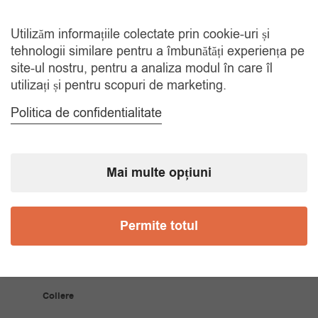
TRANSPORT GRATUIT
La comenzi de peste 150 lei
Utilizăm informațiile colectate prin cookie-uri și
tehnologii similare pentru a îmbunătăți experiența pe
RETUR 30 ZILE
site-ul nostru, pentru a analiza modul în care îl
Gratuit, indiferent de motiv
utilizați și pentru scopuri de marketing.
Politica de confidentialitate
COMANDA TELEFONIC
Tel. 0770420114
Mai multe opțiuni
CATEGORII
Permite totul
Accesorii Bărbăți
Brățări
Coliere