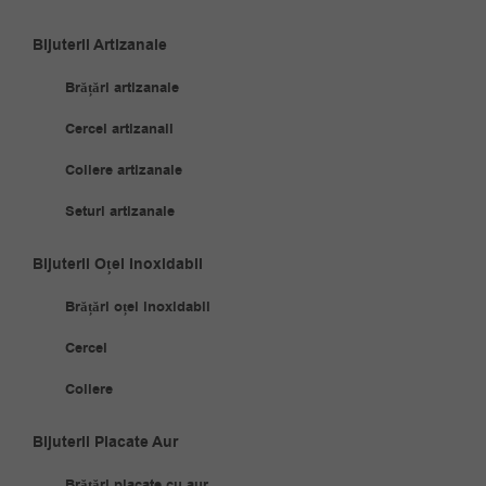
Bijuterii Artizanale
Brățări artizanale
Cercei artizanali
Coliere artizanale
Seturi artizanale
Bijuterii Oțel Inoxidabil
Brățări oțel inoxidabil
Cercei
Coliere
Bijuterii Placate Aur
Brățări placate cu aur