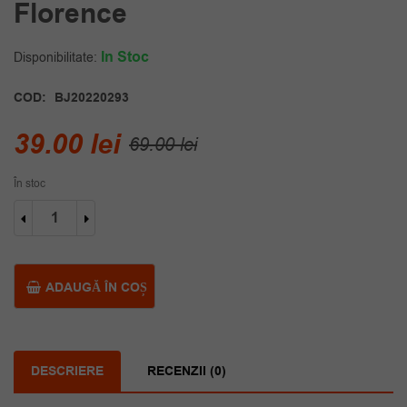
Florence
In Stoc
Disponibilitate:
COD:
BJ20220293
Prețul
Prețul
39.00
lei
69.00
lei
inițial
curent
În stoc
a
este:
Cantitate
fost:
39.00 lei.
Bratara
rigida
69.00 lei.
placata
aur
ADAUGĂ ÎN COȘ
Florence
DESCRIERE
RECENZII (0)