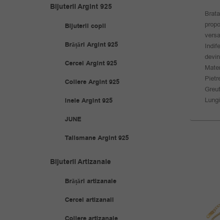
Bijuterii Argint 925
Brata
propo
Bijuterii copii
versa
Brățări Argint 925
Indif
devin
Cercei Argint 925
Mater
Pietr
Coliere Argint 925
Greut
Lung
Inele Argint 925
JUNE
Talismane Argint 925
Bijuterii Artizanale
Brățări artizanale
REDUS
Cercei artizanali
Coliere artizanale