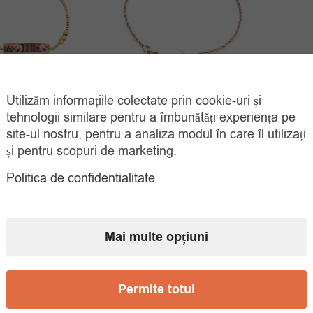
Utilizăm informațiile colectate prin cookie-uri și
Bratara Model Fundita
ară Placată Aur
Brata
Ariana
A
tehnologii similare pentru a îmbunătăți experiența pe
Prețul
Prețul
39.00
lei
site-ul nostru, pentru a analiza modul în care îl utilizați
70.00
lei
45.00
lei
39.
și pentru scopuri de marketing.
inițial
curent
ADAUGĂ ÎN
COȘ
ADAUGĂ ÎN
a
este:
Politica de confidentialitate
COȘ
fost:
39.00 lei.
70.00 lei.
Mai multe opțiuni
Permite totul