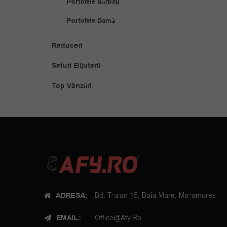
Portofele Bărbați
Portofele Damă
Reduceri
Seturi Bijuterii
Top Vânzări
ADRESA:
Bd. Traian 15, Baia Mare, Maramures
EMAIL:
Office@afy.ro