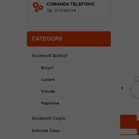
COMANDA TELEFONIC
Tel. 0770420114
CATEGORII
Accesorii Bărbăți
Brățări
Coliere
Cravate
Papioane
Accesorii Cuplu
Articole Casă