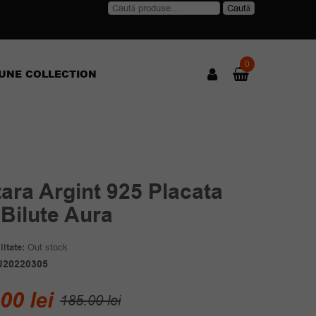
Caută
Caută
după:
0
UNE COLLECTION
ara Argint 925 Placata
Bilute Aura
itate:
Out stock
J20220305
Prețul
Prețul
.00
lei
185.00
lei