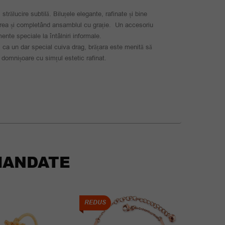
rălucire subtilă. Biluțele elegante, rafinate și bine
ucirea și completând ansamblul cu grație. Un accesoriu
mente speciale la întâlniri informale.
ți ca un dar special cuiva drag, brățara este menită să
 domnișoare cu simțul estetic rafinat.
ANDATE
REDUS
REDUS