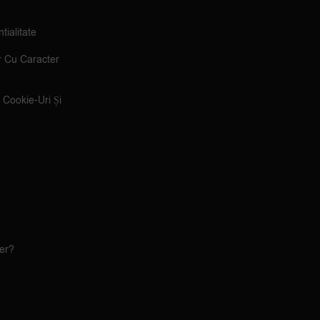
tialitate
r Cu Caracter
e Cookie-Uri Și
ler?