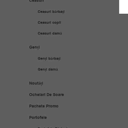
Ceasuri
Ceasuri bărbați
Ceasuri copii
Ceasuri damă
Genți
Genți bărbați
Genți damă
Noutăți
Ochelari De Soare
Pachete Promo
Portofele