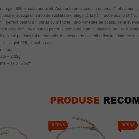
ra argint 925 placata aur bilute Aura este un accesoriu ce emană rafinament și st
rționate, adaugă un strop de subtilitate și eleganță brățării, accentuând străl
til, perfect pentru a fi purtat cu mândrie într-o varietate de ocazii, de la eveni
erent dacă doriți să o purtați pentru a completa o ținută elegantă sau să o oferi
ă o piesă prețioasă și memorabilă în colecția de bijuterii a fiecărei doamne sau
ial – argint 925, placat cu aur
e – fara
ate – 2.22g
ime – 17.5+3.5cm
PRODUSE
RECOM
REDUS
REDUS