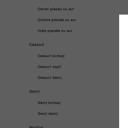
Cercei placați cu aur
Coliere placate cu aur
Inele placate cu aur
Ceasuri
Ceasuri bărbați
Ceasuri copii
Ceasuri damă
Genți
Genți bărbați
Genți damă
Noutăți