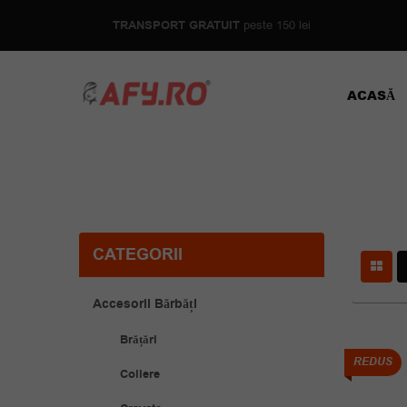
TRANSPORT GRATUIT
peste 150 lei
ACASĂ
CATEGORII
Accesorii Bărbăți
Brățări
REDUS
Coliere