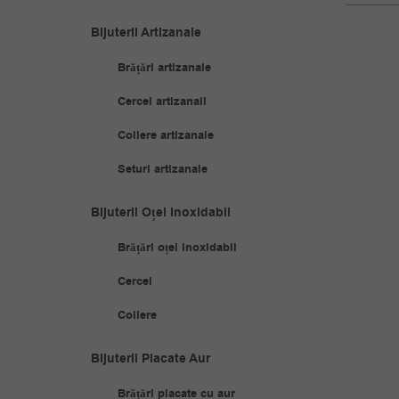
Bijuterii Artizanale
Brățări artizanale
Cercei artizanali
Coliere artizanale
Seturi artizanale
Bijuterii Oțel Inoxidabil
Brățări oțel inoxidabil
Cercei
Coliere
Bijuterii Placate Aur
Brățări placate cu aur