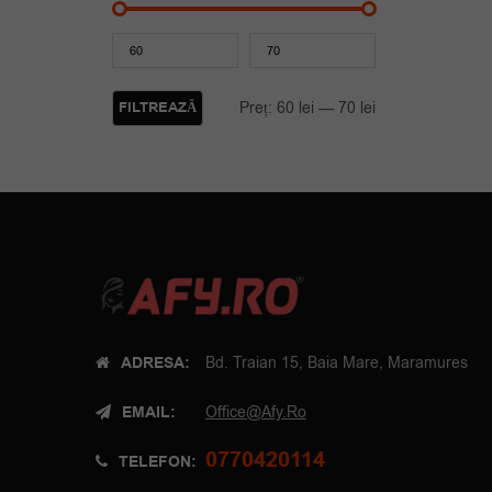
Preț
Preț
minim
maxim
FILTREAZĂ
Preț:
60 lei
—
70 lei
ADRESA:
Bd. Traian 15, Baia Mare, Maramures
EMAIL:
Office@afy.ro
0770420114
TELEFON: