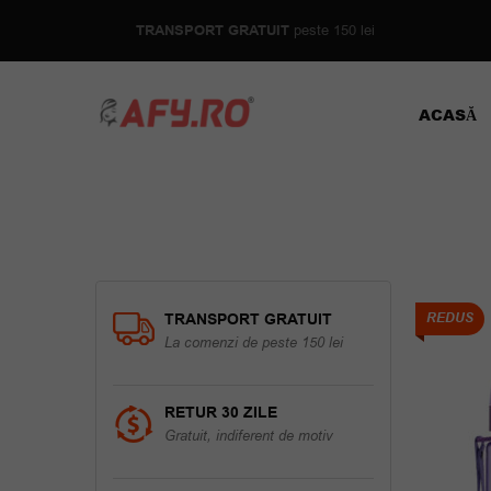
TRANSPORT GRATUIT
peste 150 lei
ACASĂ
TRANSPORT GRATUIT
REDUS
La comenzi de peste 150 lei
RETUR 30 ZILE
Gratuit, indiferent de motiv