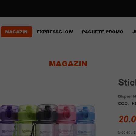
MAGAZIN
EXPRESSGLOW
PACHETE PROMO
J
MAGAZIN
Sti
Disponibil
COD:
H
20.
Stoc epuiz