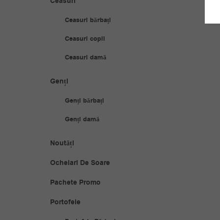
Ceasuri
Ceasuri bărbați
Ceasuri copii
Ceasuri damă
Genți
Genți bărbați
Genți damă
Noutăți
Ochelari De Soare
Pachete Promo
Portofele