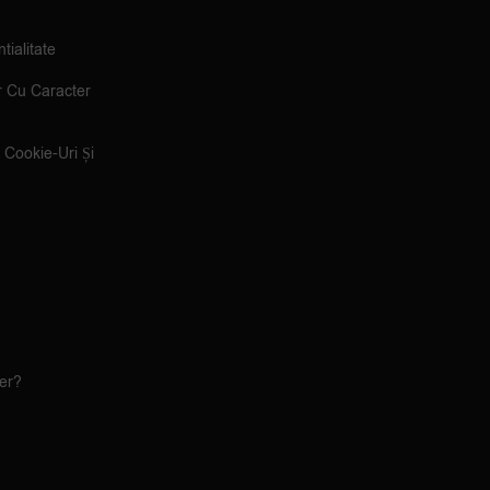
tialitate
r Cu Caracter
e Cookie-Uri Și
ler?