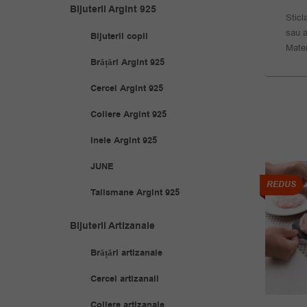
Bijuterii Argint 925
Sticl
sau a
Bijuterii copii
Mater
Brățări Argint 925
Cercei Argint 925
Coliere Argint 925
Inele Argint 925
JUNE
REDUS
REDUS
Talismane Argint 925
Bijuterii Artizanale
Brățări artizanale
Cercei artizanali
Coliere artizanale