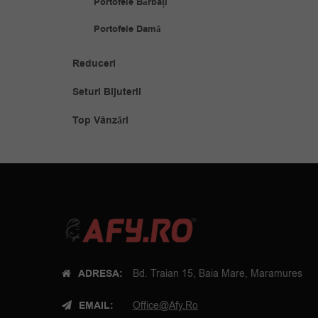
Portofele Bărbați
Portofele Damă
Reduceri
Seturi Bijuterii
Top Vânzări
ADRESA:
Bd. Traian 15, Baia Mare, Maramures
EMAIL:
Office@afy.ro