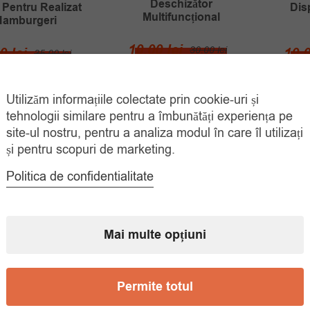
Deschizător
 Pentru Realizat
Dis
Multifuncțional
Hamburgeri
Prețul
Prețul
10.00
lei
Prețul
Prețul
30.00
lei
00
lei
10.
35.00
lei
inițial
curent
ADAUGĂ ÎN
inițial
curent
ADAUGĂ ÎN
COȘ
COȘ
a
este:
a
este:
Utilizăm informațiile colectate prin cookie-uri și
fost:
10.00 lei.
fost:
20.00 lei.
tehnologii similare pentru a îmbunătăți experiența pe
30.00 lei.
35.00 lei.
site-ul nostru, pentru a analiza modul în care îl utilizați
și pentru scopuri de marketing.
Politica de confidentialitate
Mai multe opțiuni
Permite totul