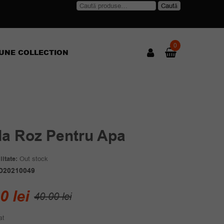
Caută
Caută
după:
0
UNE COLLECTION
cla Roz Pentru Apa
itate:
Out stock
D20210049
Prețul
Prețul
00
lei
40.00
lei
inițial
curent
at