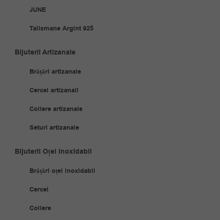
JUNE
Talismane Argint 925
Bijuterii Artizanale
Brățări artizanale
Cercei artizanali
Coliere artizanale
Seturi artizanale
Bijuterii Oțel Inoxidabil
Brățări oțel inoxidabil
Cercei
Coliere