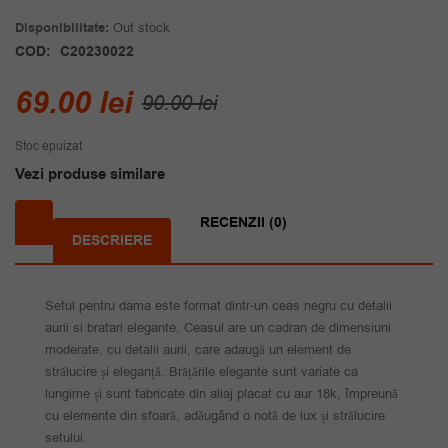
Disponibilitate:
Out stock
COD:
C20230022
Prețul
Prețul
69.00
lei
90.00
lei
inițial
curent
Stoc epuizat
a
este:
Vezi produse similare
fost:
69.00 lei.
90.00 lei.
RECENZII (0)
DESCRIERE
Setul pentru dama este format dintr-un ceas negru cu detalii
aurii si bratari elegante. Ceasul are un cadran de dimensiuni
moderate, cu detalii aurii, care adaugă un element de
strălucire și eleganță. Brățările elegante sunt variate ca
lungime și sunt fabricate din aliaj placat cu aur 18k, împreună
cu elemente din sfoară, adăugând o notă de lux și strălucire
setului.