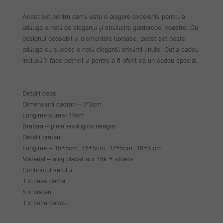
Acest set pentru damă este o alegere excelentă pentru a
adăuga o notă de eleganță și strălucire garderobei voastre. Cu
designul deosebit și elementele luxoase, acest set poate
adăuga cu succes o notă elegantă oricărei ținute. Cutia cadou
inclusă îl face potrivit și pentru a fi oferit ca un cadou special.
Detalii ceas:
Dimensiuni cadran – 3*2cm
Lungime curea- 19cm
Bratara – piele ecologica neagra
Detalii bratari:
Lungime – 15+5cm, 18+5cm, 17+5cm, 16+5 cm
Material – aliaj placat aur 18k + sfoara
Continutul setului:
1 x ceas dama
5 x bratari
1 x cutie cadou