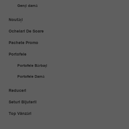
Genți damă
Noutăți
Ochelari De Soare
Pachete Promo
Portofele
Portofele Bărbați
Portofele Damă
Reduceri
Seturi Bijuterii
Top Vânzări