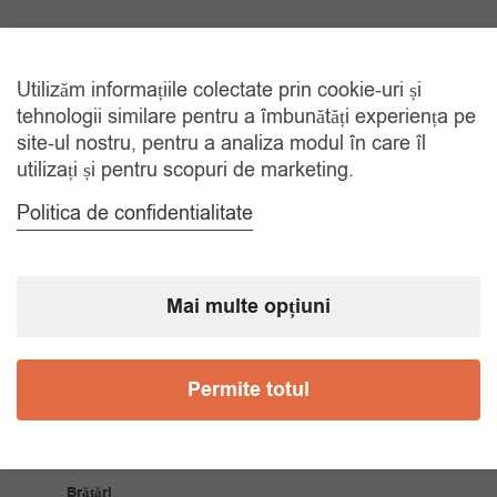
TRANSPORT GRATUIT
Utilizăm informațiile colectate prin cookie-uri și
La comenzi de peste 150 lei
tehnologii similare pentru a îmbunătăți experiența pe
site-ul nostru, pentru a analiza modul în care îl
utilizați și pentru scopuri de marketing.
RETUR 30 ZILE
Gratuit, indiferent de motiv
Politica de confidentialitate
COMANDA TELEFONIC
Tel. 0770420114
Mai multe opțiuni
CATEGORII
Permite totul
Accesorii Bărbăți
Brățări