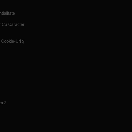
tialitate
r Cu Caracter
e Cookie-Uri Și
ler?