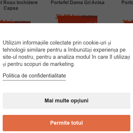
el Rosu Inchidere
Portofel Dama Gri Anisa
Porto
Capsa
Prețul
Prețul
35.00
lei
70.00
lei
Prețul
Prețul
00
lei
35.
69.00
lei
inițial
curent
ADAUGĂ ÎN
COȘ
inițial
curent
ADAUGĂ ÎN
a
este:
COȘ
a
este:
fost:
35.00 lei.
Utilizăm informațiile colectate prin cookie-uri și
fost:
35.00 lei.
70.00 lei.
tehnologii similare pentru a îmbunătăți experiența pe
69.00 lei.
site-ul nostru, pentru a analiza modul în care îl utilizați
și pentru scopuri de marketing.
Politica de confidentialitate
Mai multe opțiuni
Permite totul