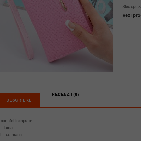
Stoc epuiz
Vezi pro
RECENZII (0)
DESCRIERE
 portofel incapator
– dama
l – de mana