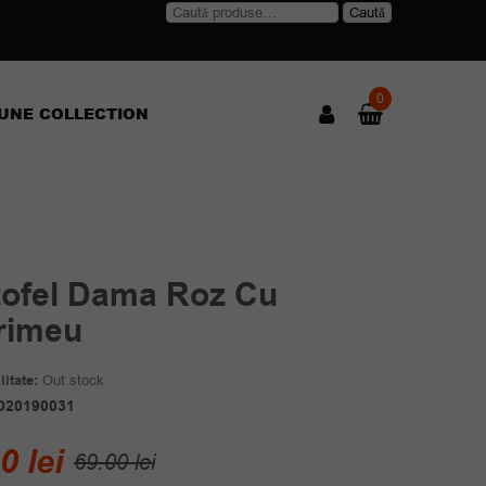
Caută
Caută
după:
0
UNE COLLECTION
tofel Dama Roz Cu
rimeu
itate:
Out stock
D20190031
Prețul
Prețul
00
lei
69.00
lei