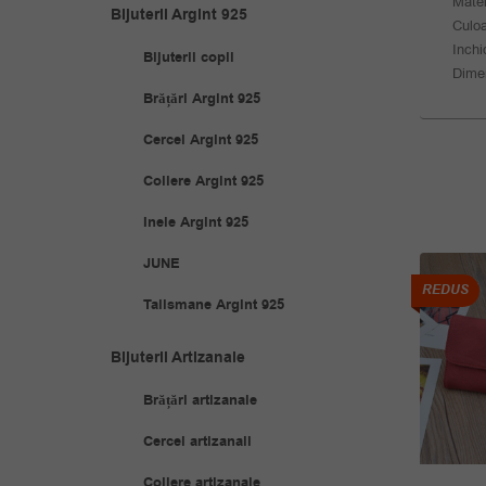
Mater
Bijuterii Argint 925
Culoa
Inchi
Bijuterii copii
Dime
Brățări Argint 925
Cercei Argint 925
Coliere Argint 925
Inele Argint 925
JUNE
REDUS
REDUS
Talismane Argint 925
Bijuterii Artizanale
Brățări artizanale
Cercei artizanali
Coliere artizanale