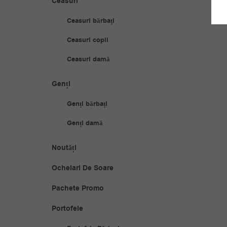
Ceasuri
Ceasuri bărbați
Ceasuri copii
Ceasuri damă
Genți
Genți bărbați
Genți damă
Noutăți
Ochelari De Soare
Pachete Promo
Portofele