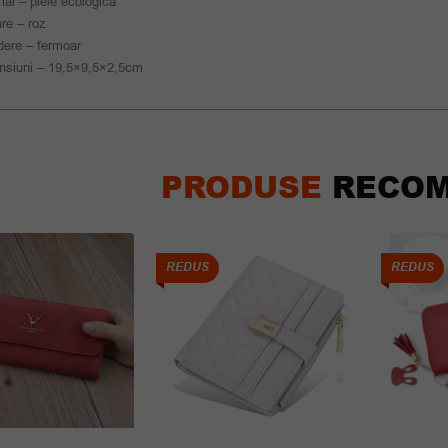
ial – piele ecologica
re – roz
dere – fermoar
nsiuni – 19,5×9,5×2,5cm
PRODUSE
RECOM
REDUS
REDUS