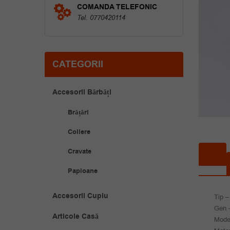
COMANDA TELEFONIC
Tel. 0770420114
CATEGORII
Accesorii Bărbăți
Brățări
Coliere
Cravate
Papioane
Accesorii Cuplu
Tip –
Gen 
Articole Casă
Mode