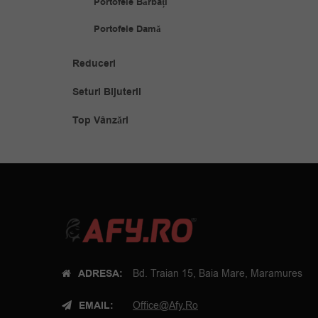
Portofele Bărbați
Portofele Damă
Reduceri
Seturi Bijuterii
Top Vânzări
ADRESA:
Bd. Traian 15, Baia Mare, Maramures
EMAIL:
Office@afy.ro