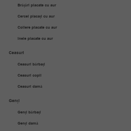
Brățări placate cu aur
Cercei placați cu aur
Coliere placate cu aur
Inele placate cu aur
Ceasuri
Ceasuri bărbați
Ceasuri copii
Ceasuri damă
Genți
Genți bărbați
Genți damă