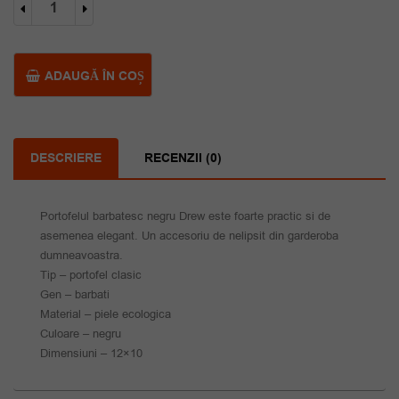
fost:
35.00 lei.
Portofel
barbatesc
70.00 lei.
negru
Drew
ADAUGĂ ÎN COȘ
DESCRIERE
RECENZII (0)
Portofelul barbatesc negru Drew este foarte practic si de
asemenea elegant. Un accesoriu de nelipsit din garderoba
dumneavoastra.
Tip – portofel clasic
Gen – barbati
Material – piele ecologica
Culoare – negru
Dimensiuni – 12×10