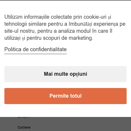
TRANSPORT GRATUIT
La comenzi de peste 150 lei
Utilizăm informațiile colectate prin cookie-uri și
tehnologii similare pentru a îmbunătăți experiența pe
site-ul nostru, pentru a analiza modul în care îl
RETUR 30 ZILE
utilizați și pentru scopuri de marketing.
Gratuit, indiferent de motiv
Politica de confidentialitate
COMANDA TELEFONIC
Tel. 0770420114
Mai multe opțiuni
CATEGORII
Permite totul
Accesorii Bărbăți
Brățări
Coliere