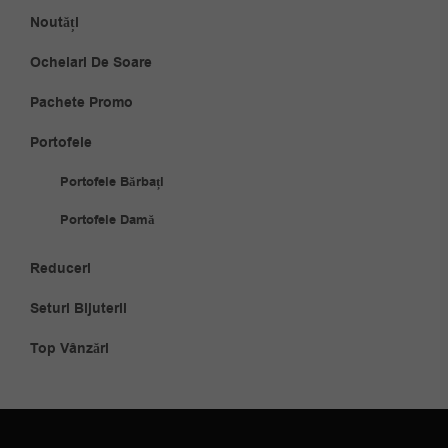
Noutăți
Ochelari De Soare
Pachete Promo
Portofele
Portofele Bărbați
Portofele Damă
Reduceri
Seturi Bijuterii
Top Vânzări