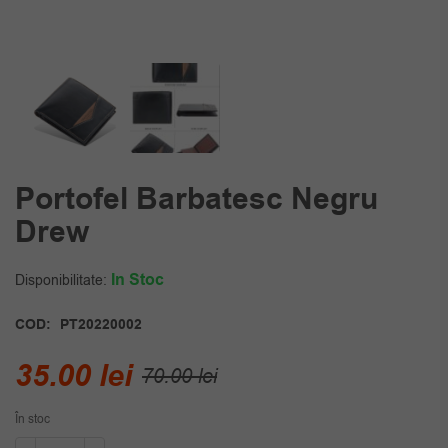
Portofel Barbatesc Negru
Drew
In Stoc
Disponibilitate:
COD:
PT20220002
Prețul
Prețul
35.00
lei
70.00
lei
inițial
curent
În stoc
a
este:
Cantitate