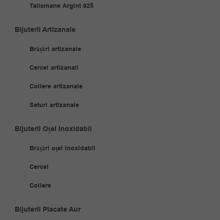
Talismane Argint 925
Bijuterii Artizanale
Brățări artizanale
Cercei artizanali
Coliere artizanale
Seturi artizanale
Bijuterii Oțel Inoxidabil
Brățări oțel inoxidabil
Cercei
Coliere
Bijuterii Placate Aur