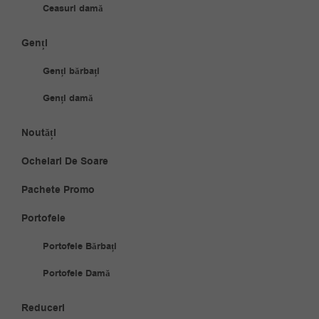
Ceasuri damă
Genți
Genți bărbați
Genți damă
Noutăți
Ochelari De Soare
Pachete Promo
Portofele
Portofele Bărbați
Portofele Damă
Reduceri