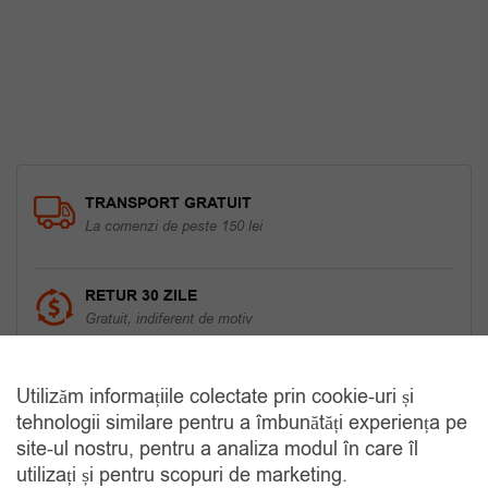
60.00 lei.
TRANSPORT GRATUIT
La comenzi de peste 150 lei
RETUR 30 ZILE
Gratuit, indiferent de motiv
COMANDA TELEFONIC
Utilizăm informațiile colectate prin cookie-uri și
Tel. 0770420114
tehnologii similare pentru a îmbunătăți experiența pe
site-ul nostru, pentru a analiza modul în care îl
utilizați și pentru scopuri de marketing.