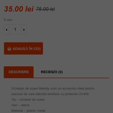
Prețul
Prețul
35.00
lei
75.00
lei
inițial
curent
În stoc
a
este:
Cantitate
fost:
35.00 lei.
Ochelari
de
75.00 lei.
soare
Melody
ADAUGĂ ÎN COȘ
DESCRIERE
RECENZII (0)
Ochelarii de soare Melody sunt un accesoriu ideal pentru
sezonul de vara datorita lentilelor cu protectie UV400.
Tip – ochelari de soare
Gen – dama
Material – plastic metal