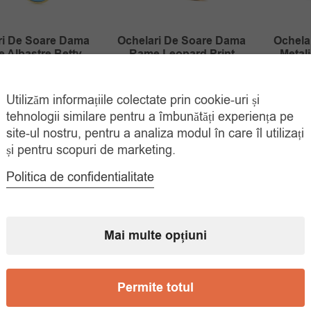
ri De Soare Dama
Ochelari De Soare Dama
Ochela
e Albastre Betty
Rame Leopard Print
Metali
Prețul
Prețul
Prețul
Prețul
00
lei
35.00
lei
35.
85.00
lei
69.00
lei
Utilizăm informațiile colectate prin cookie-uri și
inițial
curent
inițial
curent
ADAUGĂ ÎN
ADAUGĂ ÎN
tehnologii similare pentru a îmbunătăți experiența pe
COȘ
COȘ
a
este:
a
este:
site-ul nostru, pentru a analiza modul în care îl utilizați
fost:
35.00 lei.
fost:
35.00 lei.
și pentru scopuri de marketing.
85.00 lei.
69.00 lei.
Politica de confidentialitate
Mai multe opțiuni
Permite totul