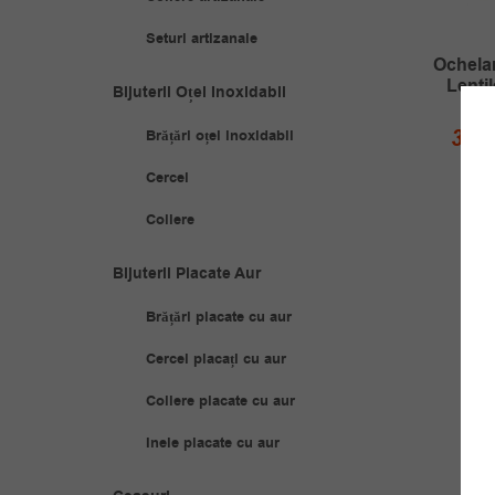
Seturi artizanale
ri De Soare Dama
Ochelari De Soare Dama
Ochela
tile Roz Kirra
Lentile Rosii Faith
Lentil
Bijuterii Oțel Inoxidabil
Prețul
Prețul
Prețul
Prețul
00
lei
35.00
lei
35.
Brățări oțel inoxidabil
70.00
lei
70.00
lei
inițial
curent
inițial
curent
ADAUGĂ ÎN
ADAUGĂ ÎN
Cercei
COȘ
COȘ
a
este:
a
este:
Coliere
fost:
35.00 lei.
fost:
35.00 lei.
70.00 lei.
70.00 lei.
Bijuterii Placate Aur
Brățări placate cu aur
Cercei placați cu aur
Coliere placate cu aur
Inele placate cu aur