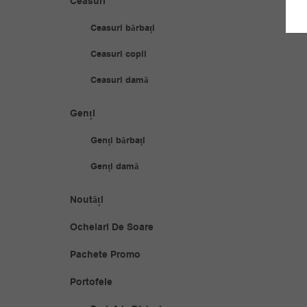
Ceasuri
Ceasuri bărbați
Ceasuri copii
Ceasuri damă
Genți
Genți bărbați
Genți damă
Noutăți
Ochelari De Soare
Pachete Promo
Portofele