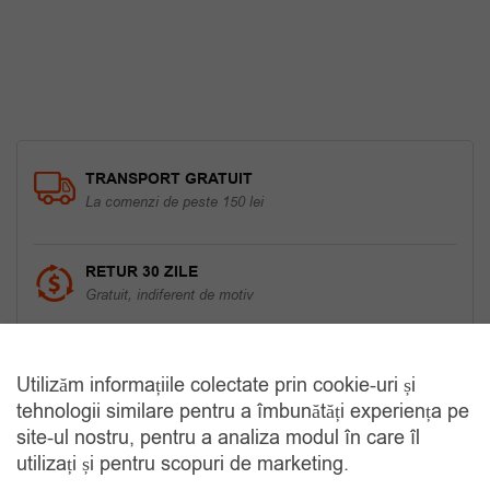
TRANSPORT GRATUIT
La comenzi de peste 150 lei
RETUR 30 ZILE
Gratuit, indiferent de motiv
COMANDA TELEFONIC
Utilizăm informațiile colectate prin cookie-uri și
Tel. 0770420114
tehnologii similare pentru a îmbunătăți experiența pe
site-ul nostru, pentru a analiza modul în care îl
utilizați și pentru scopuri de marketing.
CATEGORII