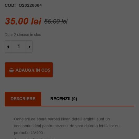
COD:
O20220064
Prețul
Prețul
35.00
lei
55.00
lei
inițial
curent
Doar 2 rămase în stoc
a
este:
Cantitate
fost:
35.00 lei.
Ochelari
de
55.00 lei.
soare
barbati
ADAUGĂ ÎN COȘ
Noah
detalii
argintii
DESCRIERE
RECENZII (0)
Ochelarii de soare barbati Noah detalii argintii sunt un
accesoriu ideal pentru sezonul de vara datorita lentilelor cu
protectie UV400.