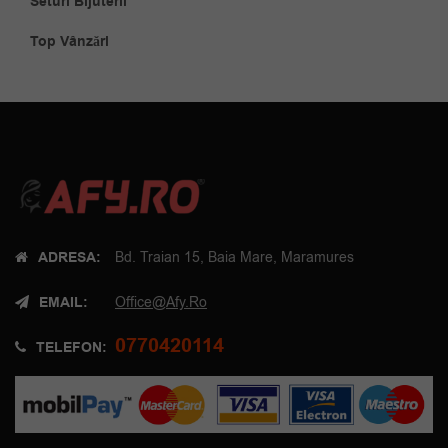
Seturi Bijuterii
Top Vânzări
ADRESA:
Bd. Traian 15, Baia Mare, Maramures
EMAIL:
Office@afy.ro
0770420114
TELEFON: