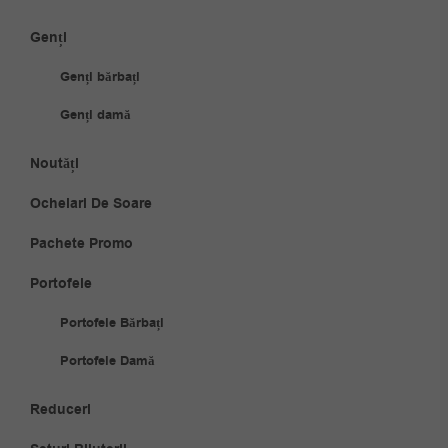
Genți
Genți bărbați
Genți damă
Noutăți
Ochelari De Soare
Pachete Promo
Portofele
Portofele Bărbați
Portofele Damă
Reduceri