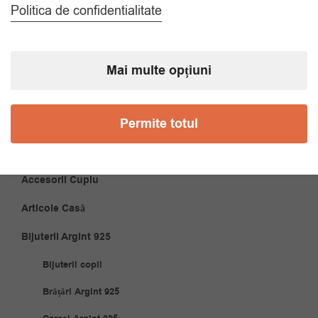
Politica de confidentialitate
Accesorii Bărbăți
Brățări
Mai multe opțiuni
Coliere
Cravate
Permite totul
Papioane
Accesorii Cuplu
Articole Casă
Bijuterii Argint 925
Bijuterii copii
Brățări Argint 925