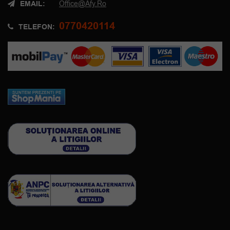
EMAIL:
Office@afy.ro
0770420114
TELEFON: