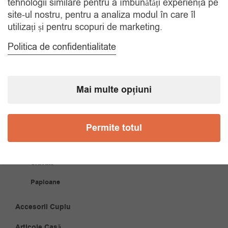
tehnologii similare pentru a îmbunătăți experiența pe
site-ul nostru, pentru a analiza modul în care îl
COMANDA TELEFONIC
utilizați și pentru scopuri de marketing.
Tel. 0770420114
Politica de confidentialitate
CATEGORII
Mai multe opțiuni
Accesorii Bărbăți
Brățări
Permite totul
Coliere
Cravate
Papioane
Accesorii Cuplu
Articole Casă