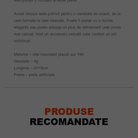
atemporală și luxoasă acestei piese.
Acest lănțișor este potrivit pentru o varietate de ocazii, de la
cele formale la cele relaxate. Poate fi purtat cu o rochie
elegantă sau poate adăuga un plus de rafinament unei ținute
mai casual, fiind un accesoriu versatil care conferă un stil
sofisticat.
Material – otel inoxidabil placat aur 18K
Greutate – 4g
Lungime – 41+5cm
Pietre – perle artificiale
PRODUSE
RECOMANDATE