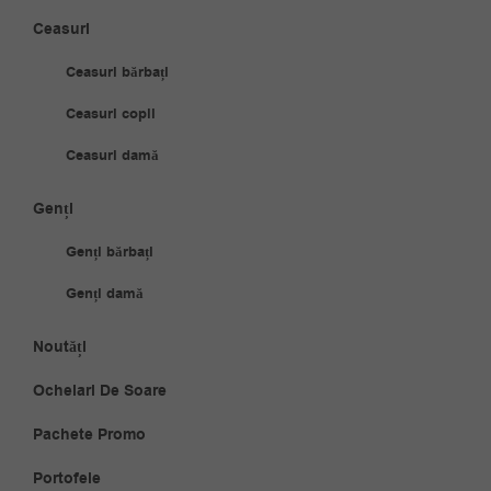
Ceasuri
Ceasuri bărbați
Ceasuri copii
Ceasuri damă
Genți
Genți bărbați
Genți damă
Noutăți
Ochelari De Soare
Pachete Promo
Portofele