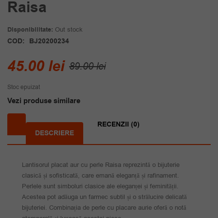
Raisa
Disponibilitate:
Out stock
COD:
BJ20200234
Prețul
Prețul
45.00
lei
89.00
lei
inițial
curent
Stoc epuizat
a
este:
Vezi produse similare
fost:
45.00 lei.
89.00 lei.
RECENZII (0)
DESCRIERE
Lantisorul placat aur cu perle Raisa reprezintă o bijuterie
clasică și sofisticată, care emană eleganță și rafinament.
Perlele sunt simboluri clasice ale eleganței și feminității.
Acestea pot adăuga un farmec subtil și o strălucire delicată
bijuteriei. Combinația de perle cu placare aurie oferă o notă