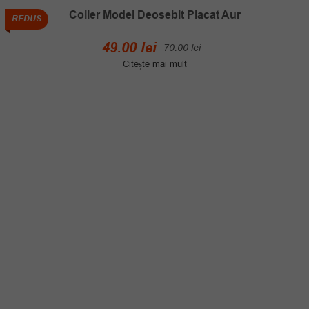
Colier Model Deosebit Placat Aur
REDUS
Prețul
Prețul
49.00
lei
70.00
lei
inițial
curent
Citește mai mult
a
este:
fost:
49.00 lei.
70.00 lei.