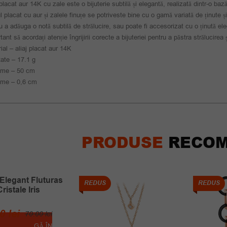
placat aur 14K cu zale este o bijuterie subtilă și elegantă, realizată dintr-o b
l placat cu aur și zalele finuțe se potriveste bine cu o gamă variată de ținute 
u a adăuga o notă subtilă de strălucire, sau poate fi accesorizat cu o ținută el
tant să acordați atenție îngrijirii corecte a bijuteriei pentru a păstra strălucire
ial – aliaj placat aur 14K
ate – 17.1 g
ime – 50 cm
ime – 0,6 cm
PRODUSE
RECOM
 Elegant Fluturas
REDUS
REDUS
Cristale Iris
Prețul
Prețul
00
lei
70.00
lei
ADAUGĂ ÎN