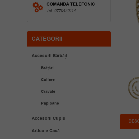
COMANDA TELEFONIC
Tel. 0770420114
CATEGORII
Accesorii Bărbăți
Brățări
Coliere
Cravate
Papioane
Accesorii Cuplu
DES
Articole Casă