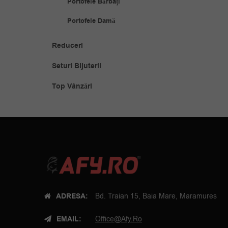
Portofele Bărbați
Portofele Damă
Reduceri
Seturi Bijuterii
Top Vânzări
ADRESA:
Bd. Traian 15, Baia Mare, Maramures
EMAIL:
Office@afy.ro