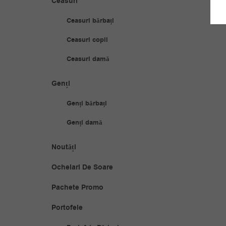
Ceasuri
Ceasuri bărbați
Ceasuri copii
Ceasuri damă
Genți
Genți bărbați
Genți damă
Noutăți
Ochelari De Soare
Pachete Promo
Portofele