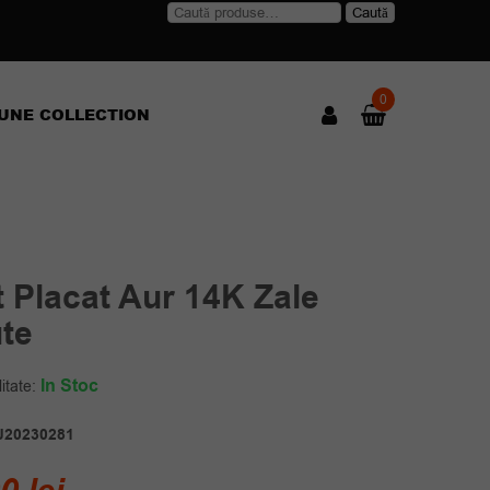
Caută
Caută
după:
0
UNE COLLECTION
 Placat Aur 14K Zale
ute
In Stoc
itate:
J20230281