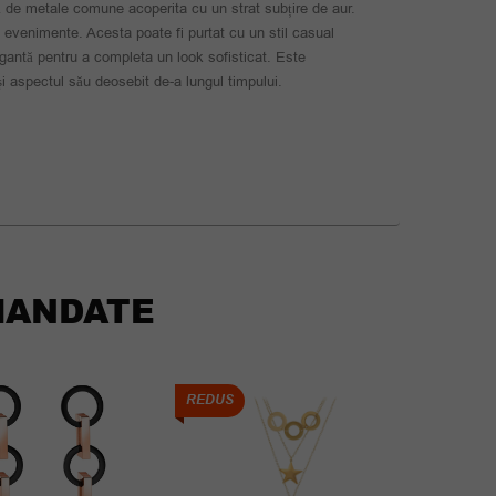
ază de metale comune acoperita cu un strat subțire de aur.
și evenimente. Acesta poate fi purtat cu un stil casual
egantă pentru a completa un look sofisticat. Este
a și aspectul său deosebit de-a lungul timpului.
ANDATE
REDUS
REDUS