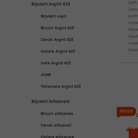
Lant 
Bijuterii Argint 925
Lanțu
pentr
Bijuterii copii
impor
Brățări Argint 925
Mater
Greut
Cercei Argint 925
Lung
Gros
Coliere Argint 925
Inele Argint 925
JUNE
Talismane Argint 925
Bijuterii Artizanale
Colier
REDUS
REDUS
Brățări artizanale
Cercei artizanali
49.
Coliere artizanale