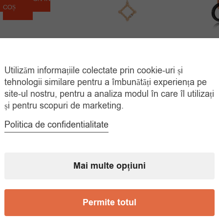
inițial
curent
COȘ
a
este:
fost:
49.00 lei.
70.00 lei.
Colier Placat Aur 18k Cu
Cerce
Pandantiv Romb
Utilizăm informațiile colectate prin cookie-uri și
Prețul
Prețul
tehnologii similare pentru a îmbunătăți experiența pe
49.00
lei
39.
78.00
lei
site-ul nostru, pentru a analiza modul în care îl utilizați
inițial
curent
ADAUGĂ ÎN
COȘ
și pentru scopuri de marketing.
a
este:
fost:
49.00 lei.
Politica de confidentialitate
78.00 lei.
Mai multe opțiuni
Permite totul