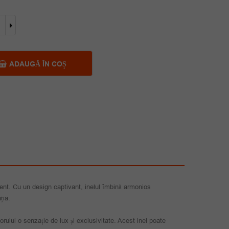
a
este:
ate
fost:
35.00 lei.
55.00 lei.
it
ADAUGĂ ÎN COȘ
ment. Cu un design captivant, inelul îmbină armonios
ția.
ătorului o senzație de lux și exclusivitate. Acest inel poate