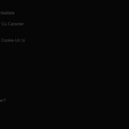
tialitate
r Cu Caracter
e Cookie-Uri Și
ler?