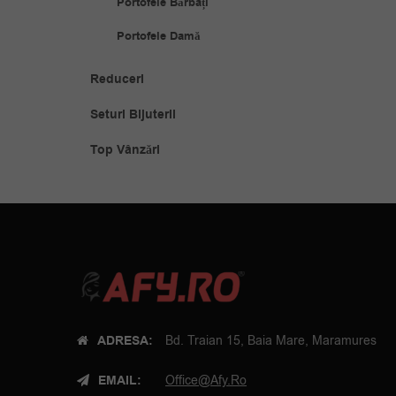
Portofele Bărbați
Portofele Damă
Reduceri
Seturi Bijuterii
Top Vânzări
ADRESA:
Bd. Traian 15, Baia Mare, Maramures
EMAIL:
Office@afy.ro