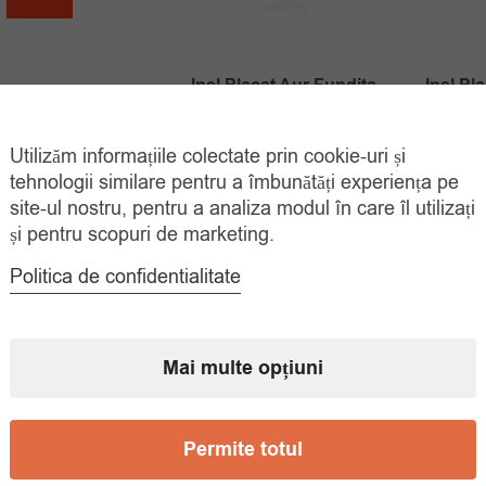
a
este:
fost:
35.00 lei.
50.00 lei.
Inel Placat Aur Fundita
Inel Pl
Cu Cristale
Prețul
Prețul
Utilizăm informațiile colectate prin cookie-uri și
35.00
lei
35.
60.00
lei
tehnologii similare pentru a îmbunătăți experiența pe
inițial
curent
ADAUGĂ ÎN
COȘ
site-ul nostru, pentru a analiza modul în care îl utilizați
a
este:
și pentru scopuri de marketing.
fost:
35.00 lei.
Politica de confidentialitate
60.00 lei.
Mai multe opțiuni
Permite totul