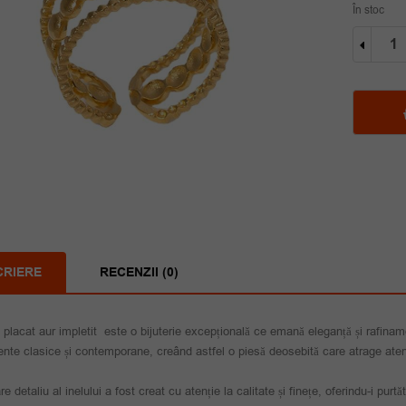
În stoc
Cantit
Inel
placat
aur
implet
CRIERE
RECENZII (0)
l placat aur impletit este o bijuterie excepțională ce emană eleganță și rafina
nte clasice și contemporane, creând astfel o piesă deosebită care atrage aten
re detaliu al inelului a fost creat cu atenție la calitate și finețe, oferindu-i purt