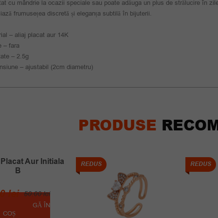
rtat cu mândrie la ocazii speciale sau poate adăuga un plus de strălucire în zil
iază frumusețea discretă și eleganța subtilă în bijuterii.
ial – aliaj placat aur 14K
e – fara
ate – 2.5g
siune – ajustabil (2cm diametru)
PRODUSE
RECOM
 Placat Aur Initiala
REDUS
REDUS
B
Prețul
Prețul
00
lei
50.00
lei
inițial
curent
ADAUGĂ ÎN
COȘ