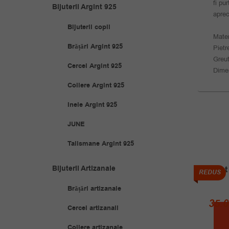
fi pu
Bijuterii Argint 925
aprec
Bijuterii copii
Mater
Brățări Argint 925
Pietr
Greut
Cercei Argint 925
Dimen
Coliere Argint 925
Inele Argint 925
JUNE
Talismane Argint 925
Bijuterii Artizanale
Inel Lat
REDUS
REDUS
Brățări artizanale
35.
Cercei artizanali
Coliere artizanale