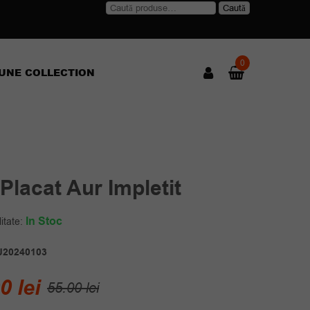
Caută
Caută
după:
0
UNE COLLECTION
 Placat Aur Impletit
In Stoc
itate:
J20240103
Prețul
Prețul
00
lei
55.00
lei
inițial
curent