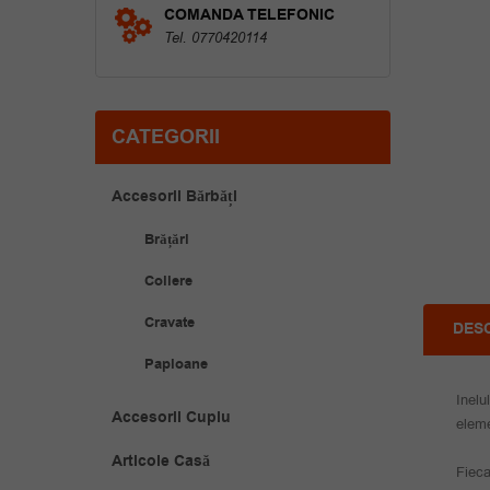
COMANDA TELEFONIC
Tel. 0770420114
CATEGORII
Accesorii Bărbăți
Brățări
Coliere
Cravate
DES
Papioane
Inelu
Accesorii Cuplu
eleme
Articole Casă
Fieca