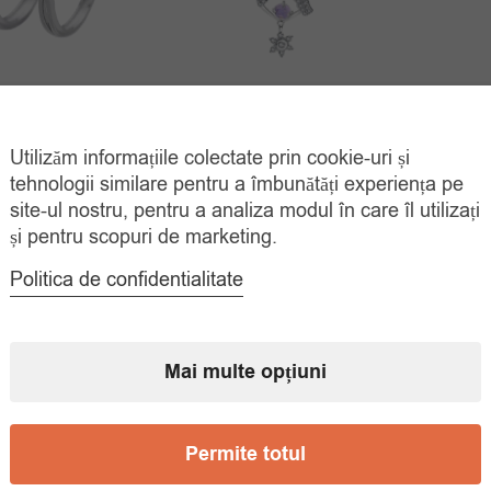
Lantisor Argint 925
Panda
 Cuplu Reglabile
Cizmulita
Argint 925
Utilizăm informațiile colectate prin cookie-uri și
Prețul
Prețul
Prețul
Prețul
75.00
lei
55.
00
lei
125.00
lei
120.00
lei
tehnologii similare pentru a îmbunătăți experiența pe
inițial
curent
inițial
curent
ADAUGĂ ÎN
ADAUGĂ ÎN
site-ul nostru, pentru a analiza modul în care îl utilizați
COȘ
COȘ
a
este:
a
este:
și pentru scopuri de marketing.
fost:
75.00 lei.
fost:
99.00 lei.
Politica de confidentialitate
125.00 lei.
120.00 lei.
Mai multe opțiuni
Permite totul