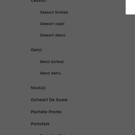
Ceasuri
Ceasuri bărbați
Ceasuri copii
Ceasuri damă
Genți
Genți bărbați
Genți damă
Noutăți
Ochelari De Soare
Pachete Promo
Portofele