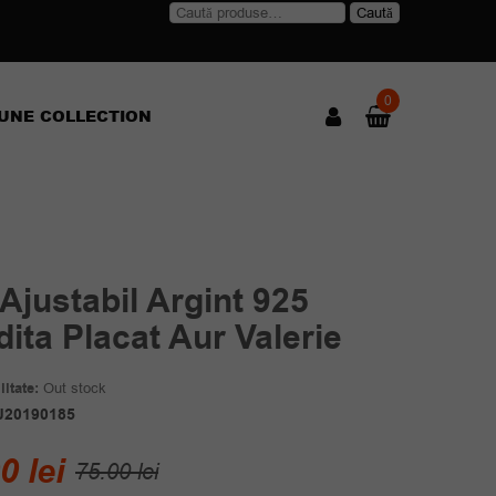
Caută
Caută
după:
0
UNE COLLECTION
 Ajustabil Argint 925
ita Placat Aur Valerie
itate:
Out stock
J20190185
Prețul
Prețul
00
lei
75.00
lei