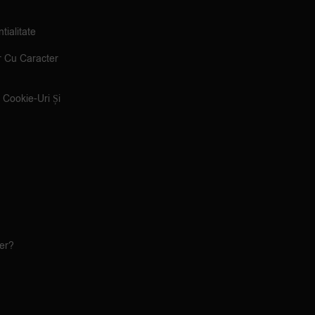
tialitate
r Cu Caracter
e Cookie-Uri Și
ler?