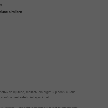
inițial
curent
at
a
este:
duse similare
fost:
45.00 lei.
75.00 lei.
ctivă de bijuterie, realizată din argint și placată cu aur.
și rafinament estetic întregului inel.
ății subtile. Este potrivit pentru a fi purtat la evenimente