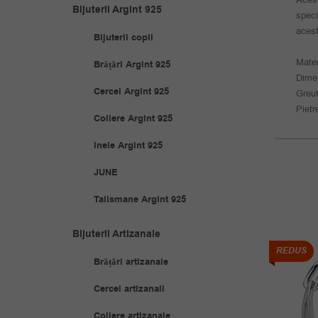
Bijuterii Argint 925
speci
acest
Bijuterii copii
Mater
Brățări Argint 925
Dimen
Cercei Argint 925
Greut
Pietr
Coliere Argint 925
Inele Argint 925
JUNE
Talismane Argint 925
Bijuterii Artizanale
REDUS
REDUS
Brățări artizanale
Cercei artizanali
Coliere artizanale