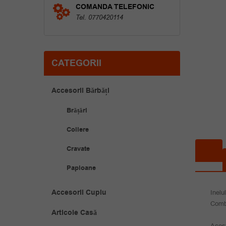
COMANDA TELEFONIC
Tel. 0770420114
CATEGORII
Accesorii Bărbăți
Brățări
Coliere
Cravate
Papioane
Accesorii Cuplu
Inelu
Combi
Articole Casă
Acest