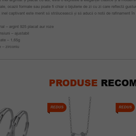
ale, ocazii formale sau poate fi chiar o bijuterie de zi cu zi care reflectă gustur
 inel captivant este menit să strălucească și să aducă o notă de rafinament în ga
ial – argint 925 placat aur roze
siuni – ajustabil
ate – 1,65g
e – zirconiu
PRODUSE
RECOM
REDUS
REDUS