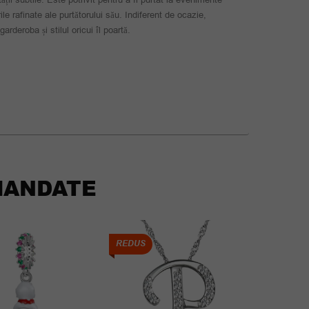
ile rafinate ale purtătorului său. Indiferent de ocazie,
rderoba și stilul oricui îl poartă.
ANDATE
REDUS
REDUS