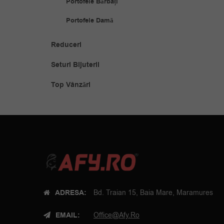
Portofele Bărbați
Portofele Damă
Reduceri
Seturi Bijuterii
Top Vânzări
ADRESA:
Bd. Traian 15, Baia Mare, Maramures
EMAIL:
Office@afy.ro