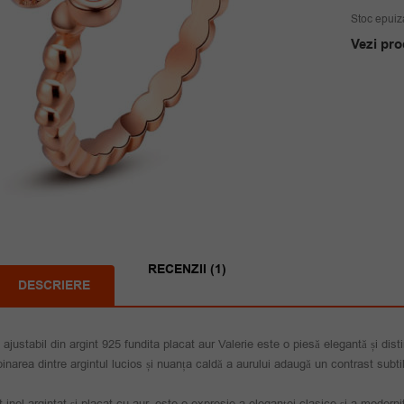
Stoc epuiz
Vezi pro
RECENZII (1)
DESCRIERE
l ajustabil din argint 925 fundita placat aur Valerie este o piesă elegantă și distin
narea dintre argintul lucios și nuanța caldă a aurului adaugă un contrast subtil 
 inel argintat și placat cu aur, este o expresie a eleganței clasice și a modernit