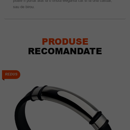
poate fi purtat atat la o tinuta eleganta cat si la una casual,
sau de birou.
PRODUSE
RECOMANDATE
REDUS