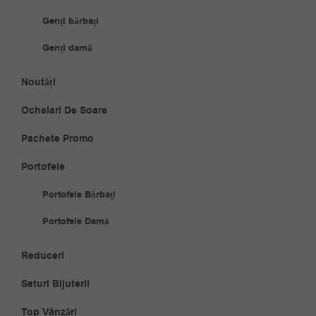
Genți bărbați
Genți damă
Noutăți
Ochelari De Soare
Pachete Promo
Portofele
Portofele Bărbați
Portofele Damă
Reduceri
Seturi Bijuterii
Top Vânzări