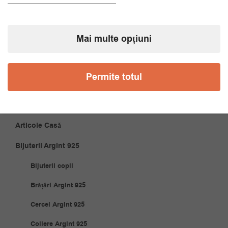
Accesorii Bărbăți
Brățări
Mai multe opțiuni
Coliere
Cravate
Permite totul
Papioane
Accesorii Cuplu
Articole Casă
Bijuterii Argint 925
Bijuterii copii
Brățări Argint 925
Cercei Argint 925
Coliere Argint 925