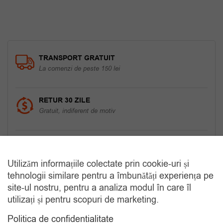
TRANSPORT GRATUIT
La comenzi de peste 150 lei
RETUR 30 ZILE
Gratuit, indiferent de motiv
COMANDA TELEFONIC
Tel. 0770420114
Utilizăm informațiile colectate prin cookie-uri și
tehnologii similare pentru a îmbunătăți experiența pe
site-ul nostru, pentru a analiza modul în care îl
CATEGORII
utilizați și pentru scopuri de marketing.
Politica de confidentialitate