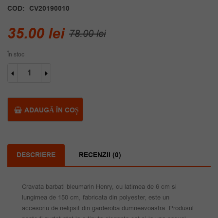
COD:
CV20190010
Prețul
Prețul
35.00
lei
78.00
lei
inițial
curent
În stoc
a
este:
Cantitate
fost:
35.00 lei.
Cravata
barbati
78.00 lei.
bleumarin
Henry
ADAUGĂ ÎN COȘ
DESCRIERE
RECENZII (0)
Cravata barbati bleumarin Henry, cu latimea de 6 cm si
lungimea de 150 cm, fabricata din polyester, este un
accesoriu de nelipsit din garderoba dumneavoastra. Produsul