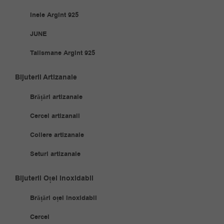
Inele Argint 925
JUNE
Talismane Argint 925
Bijuterii Artizanale
Brățări artizanale
Cercei artizanali
Coliere artizanale
Seturi artizanale
Bijuterii Oțel Inoxidabil
Brățări oțel inoxidabil
Cercei