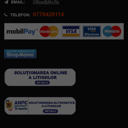
EMAIL:
Office@afy.ro
0770420114
TELEFON: