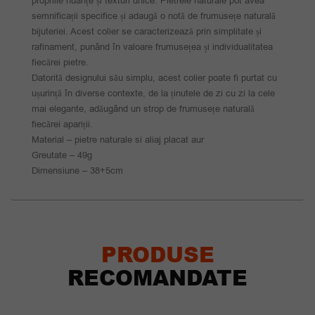
propriile nuanțe și texturi unice. Pietrele naturale pot avea
semnificații specifice și adaugă o notă de frumusețe naturală
bijuteriei. Acest colier se caracterizează prin simplitate și
rafinament, punând în valoare frumusețea și individualitatea
fiecărei pietre.
Datorită designului său simplu, acest colier poate fi purtat cu
ușurință în diverse contexte, de la ținutele de zi cu zi la cele
mai elegante, adăugând un strop de frumusețe naturală
fiecărei apariții.
Material – pietre naturale si aliaj placat aur
Greutate – 49g
Dimensiune – 38+5cm
PRODUSE
RECOMANDATE