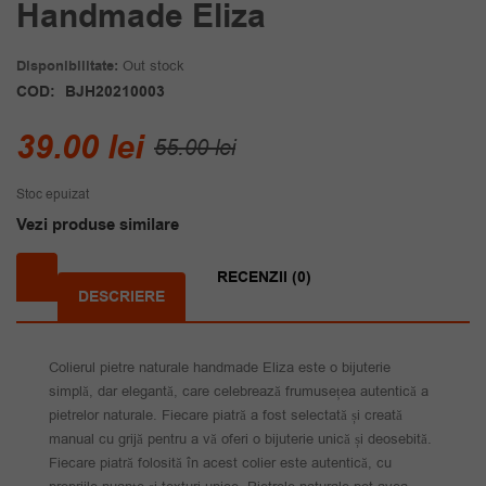
Handmade Eliza
Disponibilitate:
Out stock
COD:
BJH20210003
Prețul
Prețul
39.00
lei
55.00
lei
inițial
curent
Stoc epuizat
a
este:
Vezi produse similare
fost:
39.00 lei.
55.00 lei.
RECENZII (0)
DESCRIERE
Colierul pietre naturale handmade Eliza este o bijuterie
simplă, dar elegantă, care celebrează frumusețea autentică a
pietrelor naturale. Fiecare piatră a fost selectată și creată
manual cu grijă pentru a vă oferi o bijuterie unică și deosebită.
Fiecare piatră folosită în acest colier este autentică, cu