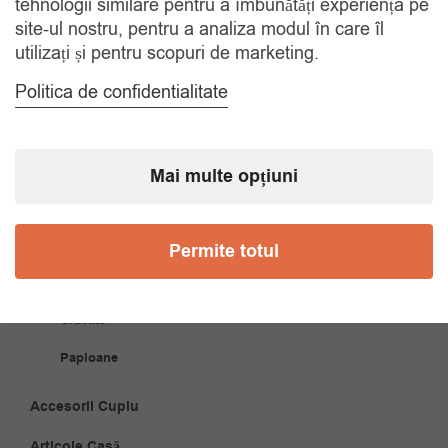
tehnologii similare pentru a îmbunătăți experiența pe
site-ul nostru, pentru a analiza modul în care îl
COMANDA TELEFONIC
utilizați și pentru scopuri de marketing.
Tel. 0770420114
Politica de confidentialitate
CATEGORII
Mai multe opțiuni
Accesorii Bărbăți
Brățări
Permite totul
Coliere
Cravate
Papioane
Accesorii Cuplu
Articole Casă