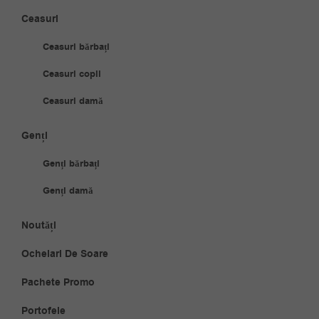
Ceasuri
Ceasuri bărbați
Ceasuri copii
Ceasuri damă
Genți
Genți bărbați
Genți damă
Noutăți
Ochelari De Soare
Pachete Promo
Portofele