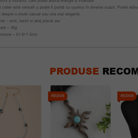
sivă și vibrantă, care poate aduce energie și vitalitate.
 colier este versatil și poate fi purtat cu ușurință în diverse ocazii. Poate adăug
 despre o ținută casual sau una mai elegantă.
al – acril, rasini si aliaj placat aur
ate – 35g
nsiune – 51.8+7.5cm
PRODUSE
RECOM
REDUS
REDUS