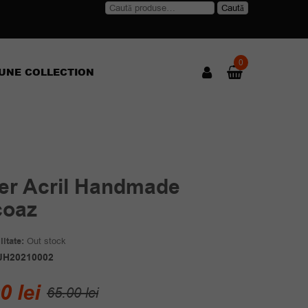
Caută
Caută
după:
0
UNE COLLECTION
ier Acril Handmade
coaz
itate:
Out stock
JH20210002
Prețul
Prețul
00
lei
65.00
lei