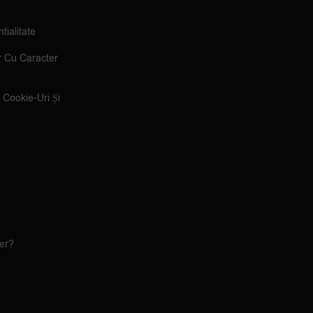
tialitate
r Cu Caracter
e Cookie-Uri Și
ler?