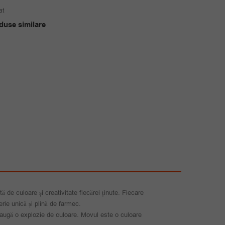
inițial
curent
at
a
este:
duse similare
fost:
45.00 lei.
65.00 lei.
 de culoare și creativitate fiecărei ținute. Fiecare
rie unică și plină de farmec.
adaugă o explozie de culoare. Movul este o culoare