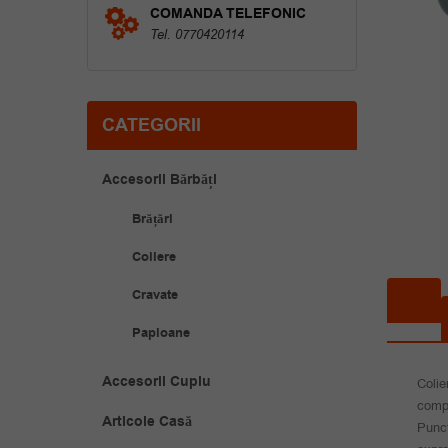
COMANDA TELEFONIC
Tel. 0770420114
CATEGORII
Accesorii Bărbăți
Brățări
Coliere
Cravate
Papioane
Accesorii Cuplu
Colie
compo
Articole Casă
Punct