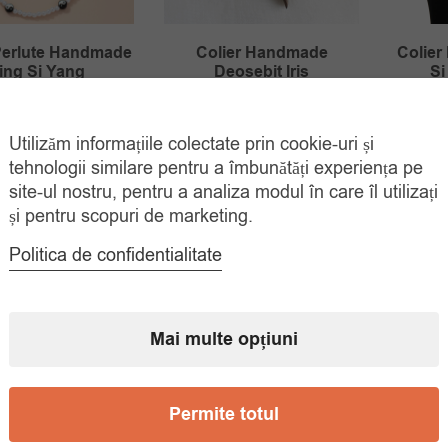
Perlute Handmade
Colier Handmade
Colie
ing Si Yang
Deosebit Iris
Si
Prețul
Prețul
Prețul
Prețul
00
lei
35.00
lei
39.
60.00
lei
55.00
lei
Utilizăm informațiile colectate prin cookie-uri și
inițial
curent
inițial
curent
ADAUGĂ ÎN
ADAUGĂ ÎN
COȘ
COȘ
tehnologii similare pentru a îmbunătăți experiența pe
a
este:
a
este:
site-ul nostru, pentru a analiza modul în care îl utilizați
fost:
35.00 lei.
fost:
35.00 lei.
și pentru scopuri de marketing.
60.00 lei.
55.00 lei.
Politica de confidentialitate
Mai multe opțiuni
Permite totul