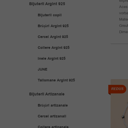
expre
Bijuterii Argint 925
Acest
vorba
Bijuterii copii
Materi
Greut
Brățări Argint 925
Dime
Cercei Argint 925
Coliere Argint 925
Inele Argint 925
JUNE
Talismane Argint 925
REDUS
REDUS
Bijuterii Artizanale
Brățări artizanale
Cercei artizanali
Coliere artizanale