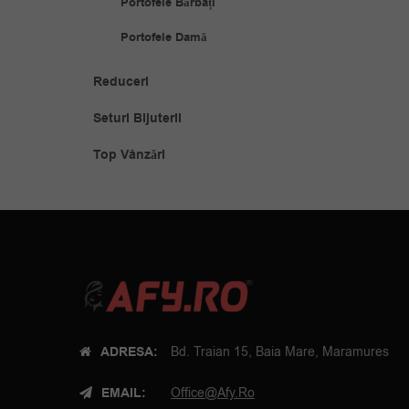
Portofele Bărbați
Portofele Damă
Reduceri
Seturi Bijuterii
Top Vânzări
ADRESA:
Bd. Traian 15, Baia Mare, Maramures
EMAIL:
Office@afy.ro