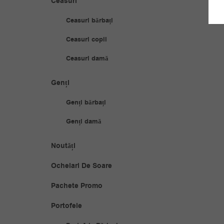
Ceasuri
Ceasuri bărbați
Ceasuri copii
Ceasuri damă
Genți
Genți bărbați
Genți damă
Noutăți
Ochelari De Soare
Pachete Promo
Portofele