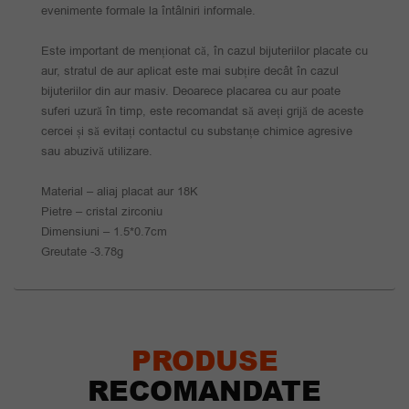
evenimente formale la întâlniri informale.
Este important de menționat că, în cazul bijuteriilor placate cu
aur, stratul de aur aplicat este mai subțire decât în cazul
bijuteriilor din aur masiv. Deoarece placarea cu aur poate
suferi uzură în timp, este recomandat să aveți grijă de aceste
cercei și să evitați contactul cu substanțe chimice agresive
sau abuzivă utilizare.
Material – aliaj placat aur 18K
Pietre – cristal zirconiu
Dimensiuni – 1.5*0.7cm
Greutate -3.78g
PRODUSE
RECOMANDATE