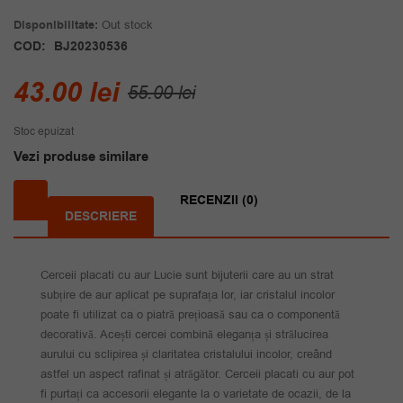
Disponibilitate:
Out stock
COD:
BJ20230536
Prețul
Prețul
43.00
lei
55.00
lei
inițial
curent
Stoc epuizat
a
este:
Vezi produse similare
fost:
43.00 lei.
55.00 lei.
RECENZII (0)
DESCRIERE
Cerceii placati cu aur Lucie sunt bijuterii care au un strat
subțire de aur aplicat pe suprafața lor, iar cristalul incolor
poate fi utilizat ca o piatră prețioasă sau ca o componentă
decorativă. Acești cercei combină eleganța și strălucirea
aurului cu sclipirea și claritatea cristalului incolor, creând
astfel un aspect rafinat și atrăgător. Cerceii placati cu aur pot
fi purtați ca accesorii elegante la o varietate de ocazii, de la