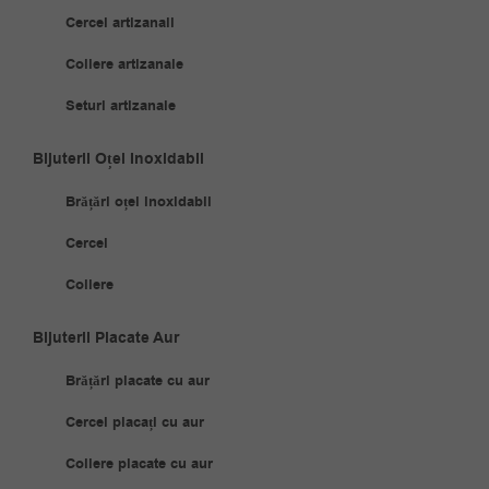
Cercei artizanali
Coliere artizanale
Seturi artizanale
Bijuterii Oțel Inoxidabil
Brățări oțel inoxidabil
Cercei
Coliere
Bijuterii Placate Aur
Brățări placate cu aur
Cercei placați cu aur
Coliere placate cu aur