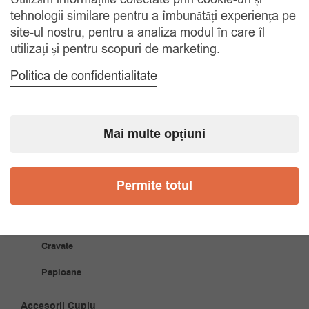
Gratuit, indiferent de motiv
tehnologii similare pentru a îmbunătăți experiența pe
site-ul nostru, pentru a analiza modul în care îl
utilizați și pentru scopuri de marketing.
COMANDA TELEFONIC
Tel. 0770420114
Politica de confidentialitate
CATEGORII
Mai multe opțiuni
Accesorii Bărbăți
Permite totul
Brățări
Coliere
Cravate
Papioane
Accesorii Cuplu