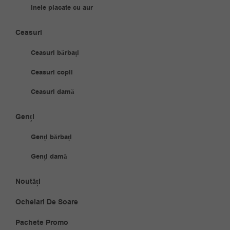
Inele placate cu aur
Ceasuri
Ceasuri bărbați
Ceasuri copii
Ceasuri damă
Genți
Genți bărbați
Genți damă
Noutăți
Ochelari De Soare
Pachete Promo