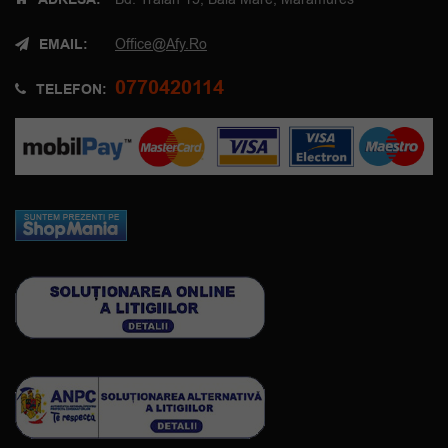
ADRESA:
EMAIL:
Office@afy.ro
0770420114
TELEFON: