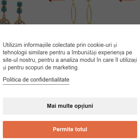
Utilizăm informațiile colectate prin cookie-uri și
tehnologii similare pentru a îmbunătăți experiența pe
Eleganti Cristale
Cercei Eleganti Inimioare
Cer
site-ul nostru, pentru a analiza modul în care îl utilizați
Placati Aur
Placati Aur Aura
Ini
și pentru scopuri de marketing.
Prețul
Prețul
Prețul
Prețul
00
lei
39.00
lei
35.
78.00
lei
78.00
lei
Politica de confidentialitate
inițial
curent
inițial
curent
ADAUGĂ ÎN
ADAUGĂ ÎN
COȘ
COȘ
a
este:
a
este:
fost:
35.00 lei.
fost:
39.00 lei.
Mai multe opțiuni
78.00 lei.
78.00 lei.
Permite totul