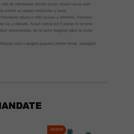
 notă de rafinament oricărei ținute. Acești cercei sunt
le conferi un aspect strălucitor și luxos.
uturasilor aduce o notă jucăușă și feminină. Fluturașii
ne vie și delicată. Acești cercei pot fi purtați în diverse
stiluri vestimentare, de la rochii elegante până la ținute
e fluturași sunt o alegere populară printre femei, adăugând
ANDATE
REDUS
REDUS