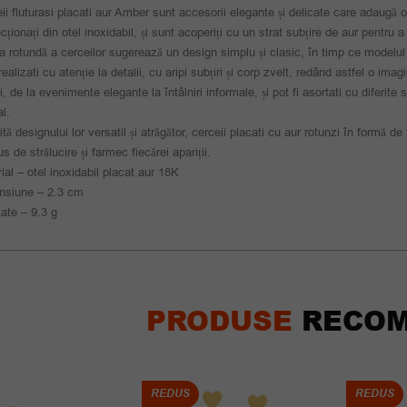
ii fluturasi placati aur Amber sunt accesorii elegante și delicate care adaugă o
cționați din otel inoxidabil, și sunt acoperiți cu un strat subțire de aur pentru a 
 rotundă a cerceilor sugerează un design simplu și clasic, în timp ce modelul fl
realizati cu atenție la detalii, cu aripi subțiri și corp zvelt, redând astfel o imagi
i, de la evenimente elegante la întâlniri informale, și pot fi asortati cu diferite 
l.
ită designului lor versatil și atrăgător, cerceii placati cu aur rotunzi în formă d
us de strălucire și farmec fiecărei apariții.
ial – otel inoxidabil placat aur 18K
nsiune – 2.3 cm
ate – 9.3 g
PRODUSE
RECOM
REDUS
REDUS