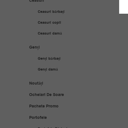
Ceasuri
Ceasuri bărbați
Ceasuri copii
Ceasuri damă
Genți
Genți bărbați
Genți damă
Noutăți
Ochelari De Soare
Pachete Promo
Portofele