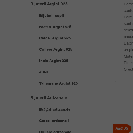
Bijuterii Argint 925
Cerce
confe
Bijuterii copii
Forma
sunt 
Brățări Argint 925
ocazi
casua
Cercei Argint 925
Dator
Coliere Argint 925
un pl
Mater
Inele Argint 925
Dime
Greut
JUNE
Talismane Argint 925
Bijuterii Artizanale
Brățări artizanale
Cercei artizanali
REDUS
REDUS
Coliere artizanale