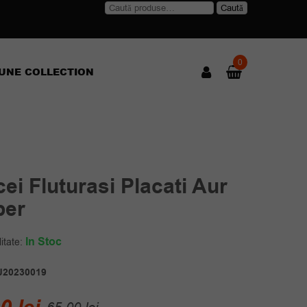
Caută
Caută
după:
0
UNE COLLECTION
ei Fluturasi Placati Aur
er
In Stoc
itate:
J20230019
Prețul
Prețul