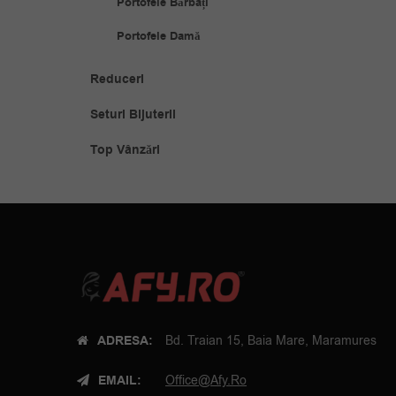
Portofele Bărbați
Portofele Damă
Reduceri
Seturi Bijuterii
Top Vânzări
ADRESA:
Bd. Traian 15, Baia Mare, Maramures
EMAIL:
Office@afy.ro