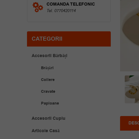
COMANDA TELEFONIC
Tel. 0770420114
CATEGORII
Accesorii Bărbăți
Brățări
Coliere
Cravate
Papioane
Accesorii Cuplu
DES
Articole Casă