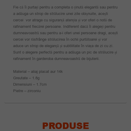
Fie că îi purtați pentru a completa o ținută elegantă sau pentru
a adăuga un strop de strălucire unei zile obișnuite, acești
cercei vor atrage cu siguranță atenția și vor oferi o notă de
rafinament fiecărei persoane. Indiferent dacă îi alegeți pentru
dumneavoastră sau pentru a-i oferi unei persoane dragi, acești
cercei vor răsfrânge strălucirea în ochii purtătoarei și vor
aduce un strop de eleganță și subtilitate în viața de zi cu zi.
Sunt o alegere perfectă pentru a adăuga un pic de strălucire și
rafinament în garderoba dumneavoastră de bijuterii.
Material – aliaj placat aur 14k
Greutate – 1.8g
Dimensiuni – 1.7cm
Pietre – zirconiu
PRODUSE