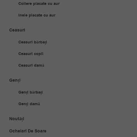
Coliere placate cu aur
Inele placate cu aur
Ceasuri
Ceasuri bărbați
Ceasuri copii
Ceasuri damă
Genți
Genți bărbați
Genți damă
Noutăți
Ochelari De Soare