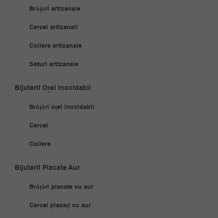
Brățări artizanale
Cercei artizanali
Coliere artizanale
Seturi artizanale
Bijuterii Oțel Inoxidabil
Brățări oțel inoxidabil
Cercei
Coliere
Bijuterii Placate Aur
Brățări placate cu aur
Cercei placați cu aur