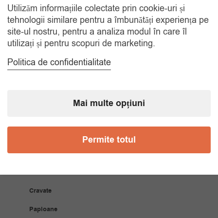
Utilizăm informațiile colectate prin cookie-uri și
RETUR 30 ZILE
tehnologii similare pentru a îmbunătăți experiența pe
Gratuit, indiferent de motiv
site-ul nostru, pentru a analiza modul în care îl
utilizați și pentru scopuri de marketing.
COMANDA TELEFONIC
Politica de confidentialitate
Tel. 0770420114
Mai multe opțiuni
CATEGORII
Accesorii Bărbăți
Permite totul
Brățări
Coliere
Cravate
Papioane