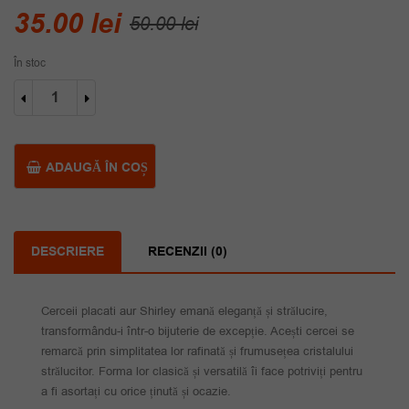
Prețul
Prețul
35.00
lei
50.00
lei
inițial
curent
În stoc
a
este:
Cantitate
fost:
35.00 lei.
Cercei
placati
50.00 lei.
aur
Shirley
ADAUGĂ ÎN COȘ
DESCRIERE
RECENZII (0)
Cerceii placati aur Shirley emană eleganță și strălucire,
transformându-i într-o bijuterie de excepție. Acești cercei se
remarcă prin simplitatea lor rafinată și frumusețea cristalului
strălucitor. Forma lor clasică și versatilă îi face potriviți pentru
a fi asortați cu orice ținută și ocazie.