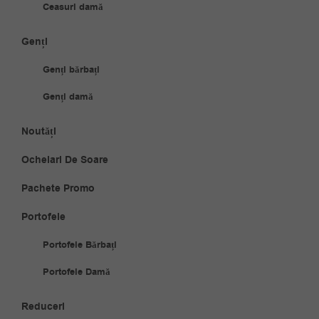
Ceasuri damă
Genți
Genți bărbați
Genți damă
Noutăți
Ochelari De Soare
Pachete Promo
Portofele
Portofele Bărbați
Portofele Damă
Reduceri