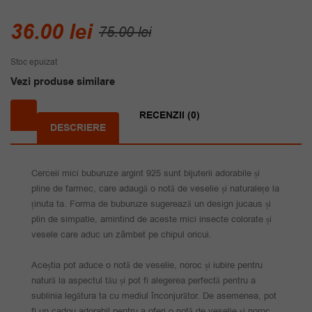
Prețul
Prețul
36.00
lei
75.00
lei
inițial
curent
Stoc epuizat
a
este:
Vezi produse similare
fost:
36.00 lei.
75.00 lei.
RECENZII (0)
DESCRIERE
Cerceii mici buburuze argint 925 sunt bijuterii adorabile și
pline de farmec, care adaugă o notă de veselie și naturalețe la
ținuta ta. Forma de buburuze sugerează un design jucaus și
plin de simpatie, amintind de aceste mici insecte colorate și
vesele care aduc un zâmbet pe chipul oricui.
Aceștia pot aduce o notă de veselie, noroc și iubire pentru
natură la aspectul tău și pot fi alegerea perfectă pentru a
sublinia legătura ta cu mediul înconjurător. De asemenea, pot
fi un cadou adorabil pentru a oferi o notă de veselie și noroc