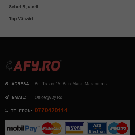
Seturi Bijuterii
Top Vânzări
ADRESA:
Bd. Traian 15, Baia Mare, Maramures
EMAIL:
Office@afy.ro
0770420114
TELEFON: