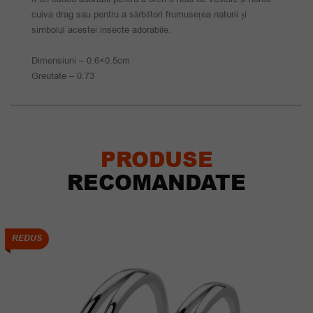
cuiva drag sau pentru a sărbători frumusețea naturii și
simbolul acestei insecte adorabile.
Dimensiuni – 0.6×0.5cm
Greutate – 0.73
PRODUSE
RECOMANDATE
REDUS