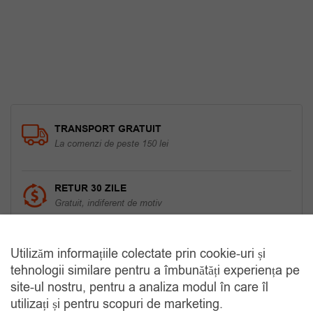
120.00 lei.
TRANSPORT GRATUIT
La comenzi de peste 150 lei
RETUR 30 ZILE
Gratuit, indiferent de motiv
COMANDA TELEFONIC
Utilizăm informațiile colectate prin cookie-uri și
Tel. 0770420114
tehnologii similare pentru a îmbunătăți experiența pe
site-ul nostru, pentru a analiza modul în care îl
utilizați și pentru scopuri de marketing.