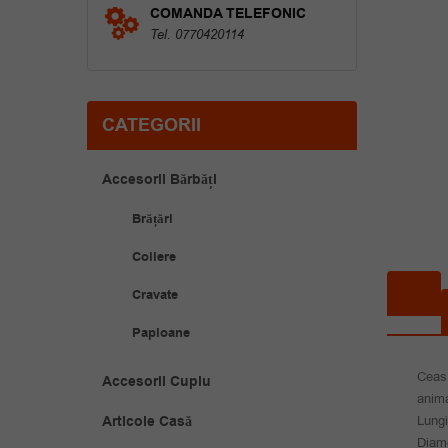
COMANDA TELEFONIC
Tel. 0770420114
CATEGORII
Accesorii Bărbăți
Brățări
Coliere
Cravate
Papioane
Ceas 
Accesorii Cuplu
anima
Articole Casă
Lung
Diam