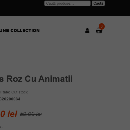
Caută
Caută
după:
0
UNE COLLECTION
s Roz Cu Animatii
itate:
Out stock
C20200034
Prețul
Prețul
00
lei
59.00
lei
inițial
curent
at