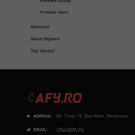
Portofele Bărbați
Portofele Damă
Reduceri
Seturi Bijuterii
Top Vânzări
ADRESA:
Bd. Traian 15, Baia Mare, Maramures
EMAIL:
Office@afy.ro