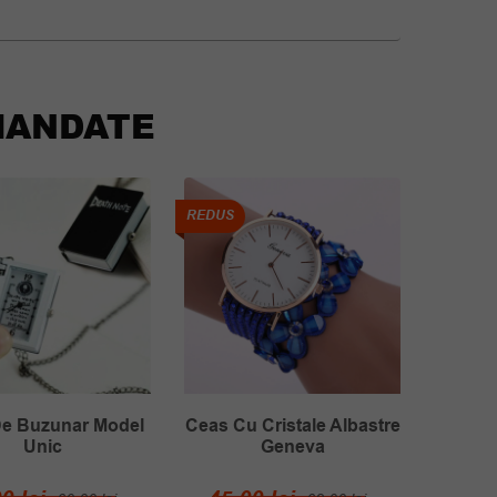
ANDATE
REDUS
REDUS
Ceas D
De
e Buzunar Model
Ceas Cu Cristale Albastre
Unic
Geneva