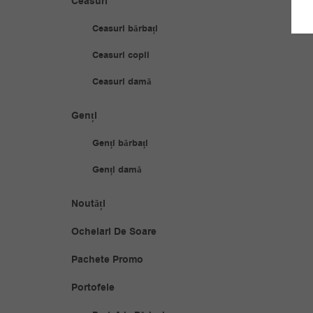
Ceasuri
Ceasuri bărbați
Ceasuri copii
Ceasuri damă
Genți
Genți bărbați
Genți damă
Noutăți
Ochelari De Soare
Pachete Promo
Portofele