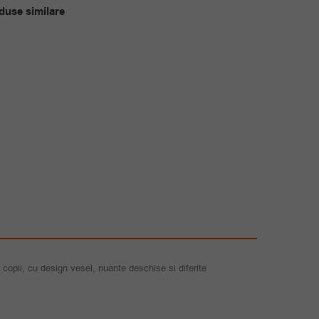
a
este:
duse similare
fost:
35.00 lei.
59.00 lei.
 copii, cu design vesel, nuante deschise si diferite