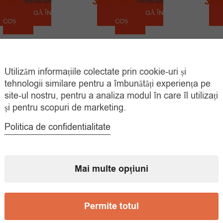
Prețul
Prețul
Prețul
Prețul
00
lei
39.00
lei
35.
65.00
lei
70.00
lei
inițial
curent
inițial
curent
ADAUGĂ ÎN
ADAUGĂ ÎN
COȘ
COȘ
a
este:
a
este:
fost:
39.00 lei.
fost:
39.00 lei.
65.00 lei.
70.00 lei.
Utilizăm informațiile colectate prin cookie-uri și
tehnologii similare pentru a îmbunătăți experiența pe
site-ul nostru, pentru a analiza modul în care îl utilizați
și pentru scopuri de marketing.
Politica de confidentialitate
Mai multe opțiuni
Permite totul