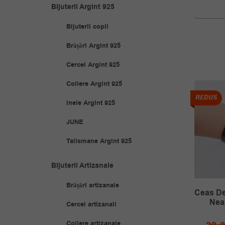
Bijuterii Argint 925
Bijuterii copii
Brățări Argint 925
Cercei Argint 925
Coliere Argint 925
REDUS
REDUS
Inele Argint 925
JUNE
Talismane Argint 925
Bijuterii Artizanale
Ceas De Mana Cu Bratari
Brățări artizanale
De Piele Albe Si
Cristale Albastre
Ceas De
Decoratiuni
Geneva
Neag
Cercei artizanali
Coliere artizanale