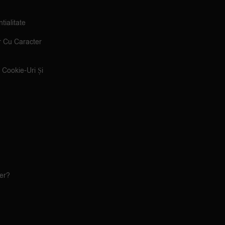
tialitate
r Cu Caracter
e Cookie-Uri Și
ler?