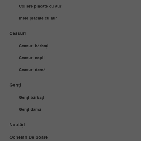
Coliere placate cu aur
Inele placate cu aur
Ceasuri
Ceasuri bărbați
Ceasuri copii
Ceasuri damă
Genți
Genți bărbați
Genți damă
Noutăți
Ochelari De Soare