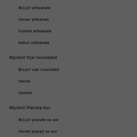
Brățări artizanale
Cercei artizanali
Coliere artizanale
Seturi artizanale
Bijuterii Oțel Inoxidabil
Brățări oțel inoxidabil
Cercei
Coliere
Bijuterii Placate Aur
Brățări placate cu aur
Cercei placați cu aur