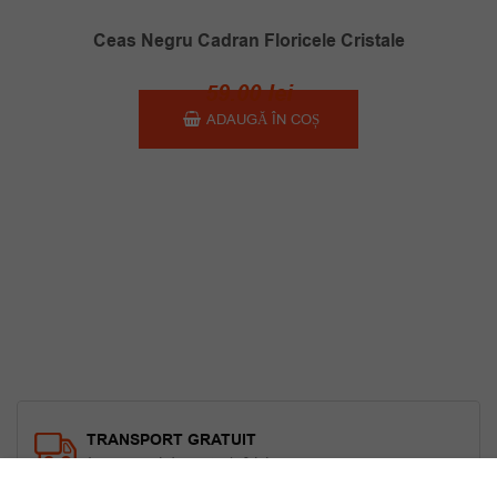
Ceas Negru Cadran Floricele Cristale
59.00
lei
ADAUGĂ ÎN COȘ
TRANSPORT GRATUIT
La comenzi de peste 150 lei