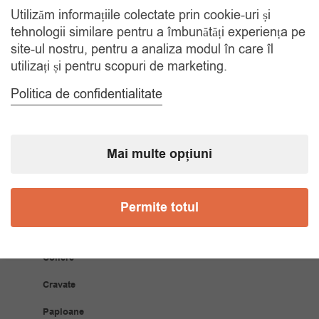
Utilizăm informațiile colectate prin cookie-uri și
RETUR 30 ZILE
tehnologii similare pentru a îmbunătăți experiența pe
Gratuit, indiferent de motiv
site-ul nostru, pentru a analiza modul în care îl
utilizați și pentru scopuri de marketing.
COMANDA TELEFONIC
Politica de confidentialitate
Tel. 0770420114
Mai multe opțiuni
CATEGORII
Accesorii Bărbăți
Permite totul
Brățări
Coliere
Cravate
Papioane