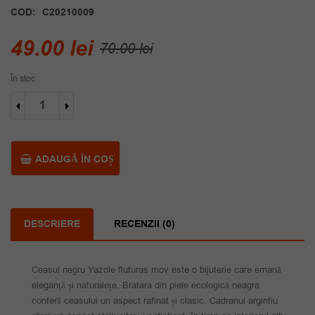
COD:
C20210009
Prețul
Prețul
49.00
lei
70.00
lei
inițial
curent
În stoc
a
este:
Cantitate
fost:
49.00 lei.
Ceas
negru
70.00 lei.
Yazole
fluturas
ADAUGĂ ÎN COȘ
mov
DESCRIERE
RECENZII (0)
Ceasul negru Yazole fluturas mov este o bijuterie care emană
eleganță și naturalețe. Bratara din piele ecologică neagra
conferă ceasului un aspect rafinat și clasic. Cadranul argintiu