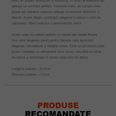
oferă un aspect strălucitor și sofisticat, în timp ce interiorul alb
adaugă un contrast perfect. Fluturele mare, de culoare mov,
plasat pe cadranul ceasului adaugă un element distinctiv și
delicat. Acest detaliu subliniază eleganța și aduce o notă de
naturalețe, dând ceasului o personalitate unică.
Acest ceas cu cadran argintiu si interior alb model fluture
mov este alegerea ideală pentru femeile care apreciază
eleganța, naturalețea și detaliile unice. Este un accesoriu care
poate completa cu rafinament orice ținută, aducând un strop
de natură și feminitate în lumea ceasurilor de dama.
Lungime bratara – 23,5cm
Diametru cadran – 3,5cm
PRODUSE
RECOMANDATE