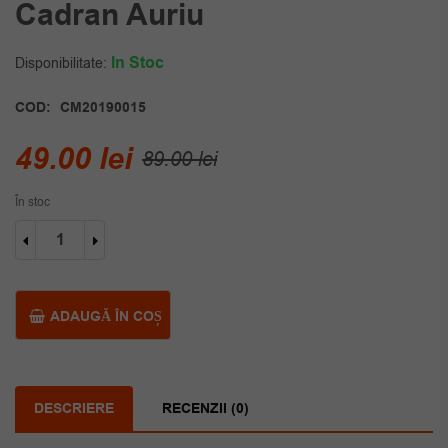
Cadran Auriu
In Stoc
Disponibilitate:
COD:
CM20190015
Prețul
Prețul
49.00
lei
89.00
lei
inițial
curent
În stoc
a
este:
Cantitate
fost:
49.00 lei.
Ceas
elegant
89.00 lei.
barbati
negru
ADAUGĂ ÎN COȘ
cadran
auriu
DESCRIERE
RECENZII (0)