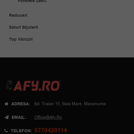
Portofele Damă
Reduceri
Seturi Bijuterii
Top Vânzări
ADRESA:
Bd. Traian 15, Baia Mare, Maramures
EMAIL:
Office@afy.ro
0770420114
TELEFON: