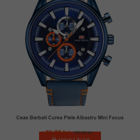
Ceas Barbati Curea Piele Albastru Mini Focus
Prețul
Prețul
75.00
lei
100.00
lei
ADAUGĂ ÎN COȘ