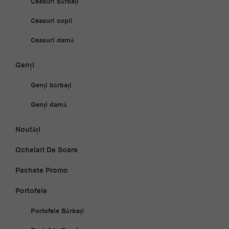
Ceasuri bărbați
Ceasuri copii
Ceasuri damă
Genți
Genți bărbați
Genți damă
Noutăți
Ochelari De Soare
Pachete Promo
Portofele
Portofele Bărbați