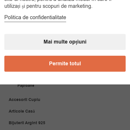
utilizați și pentru scopuri de marketing.
Politica de confidentialitate
CATEGORII
Accesorii Bărbăți
Mai multe opțiuni
Brățări
Permite totul
Coliere
Cravate
Papioane
Accesorii Cuplu
Articole Casă
Bijuterii Argint 925